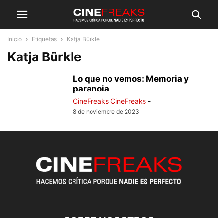
Inicio
Etiquetas
Katja Bürkle
Katja Bürkle
Lo que no vemos: Memoria y
paranoia
CineFreaks CineFreaks
-
8 de noviembre de 2023