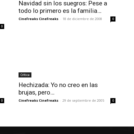
Navidad sin los suegros: Pese a
todo lo primero es la familia…
CineFreaks CineFreaks
-
18 de diciembre de 2008
0
0
Crítica
Hechizada: Yo no creo en las
brujas, pero…
CineFreaks CineFreaks
-
29 de septiembre de 2005
0
0