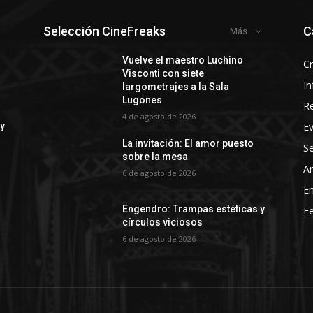
Selección CineFreaks
C
Más
y
Vuelve el maestro Luchino
Cr
Visconti con siete
In
largometrajes a la Sala
Lugones
R
4 de agosto de 2026
E
 y
La invitación: El amor puesto
Se
sobre la mesa
Ar
6 de agosto de 2026
En
Engendro: Trampas estéticas y
Fe
círculos viciosos
6 de agosto de 2026