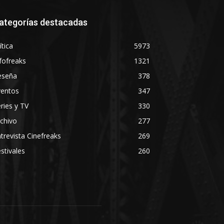
ategorías destacadas
ítica
5973
fofreaks
1321
eseña
378
ventos
347
ries y TV
330
chivo
277
trevista Cinefreaks
269
stivales
260