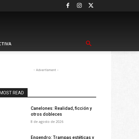
CTIVA
- Advertisment -
MOST READ
Canelones: Realidad, ficción y
otros dobleces
8 de agosto de 2026
Engendro: Trampas estéticas y