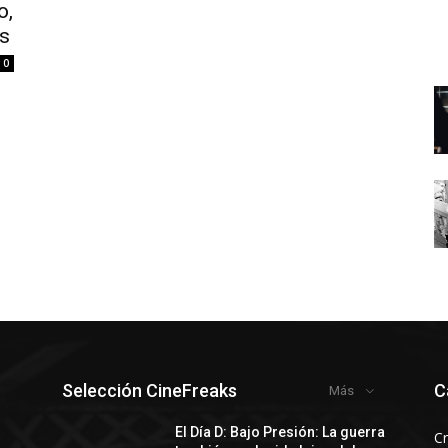
o,
es
0
Selección CineFreaks
C
Más
El Día D: Bajo Presión: La guerra
Cr