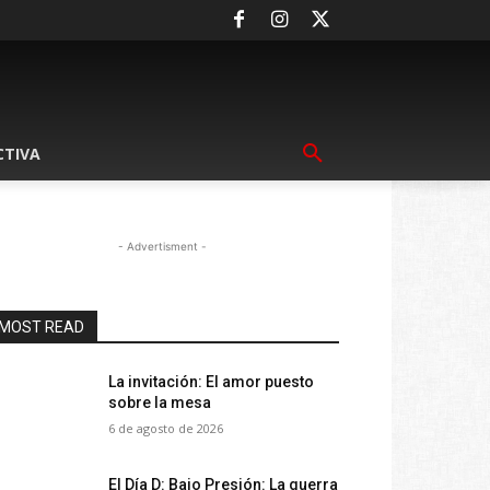
CTIVA
- Advertisment -
MOST READ
La invitación: El amor puesto
sobre la mesa
6 de agosto de 2026
El Día D: Bajo Presión: La guerra