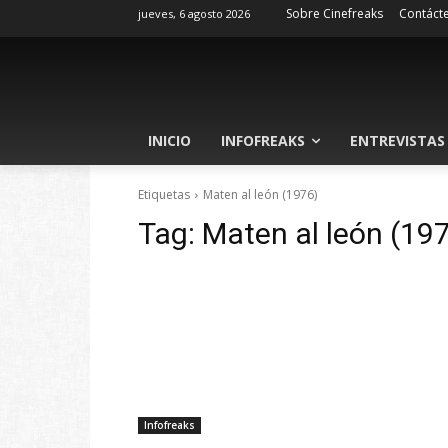
Sobre Cinefreaks
Contáct
jueves, 6 agosto 2026
INICIO
INFOFREAKS
ENTREVISTAS
Etiquetas
Maten al león (1976)
Tag:
Maten al león (19
Infofreaks