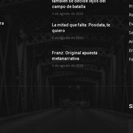
también se decide lejos del
In
campo de batalla
5 de agosto de 2026
R
E
rra
La mitad que falta: Posdata, te
quiero
Se
2 de agosto de 2026
Ar
En
Franz: Original apuesta
metanarrativa
Fe
5 de agosto de 2026
S