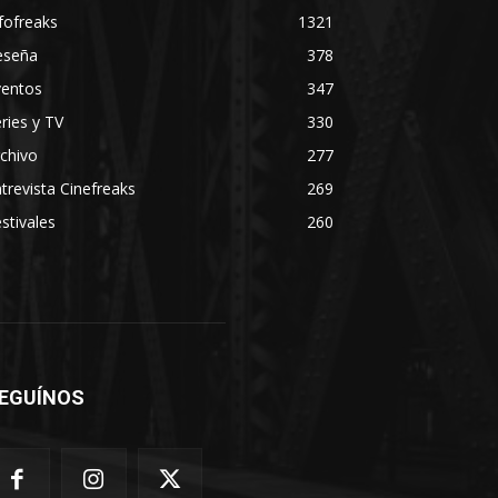
fofreaks
1321
eseña
378
ventos
347
ries y TV
330
chivo
277
trevista Cinefreaks
269
stivales
260
EGUÍNOS