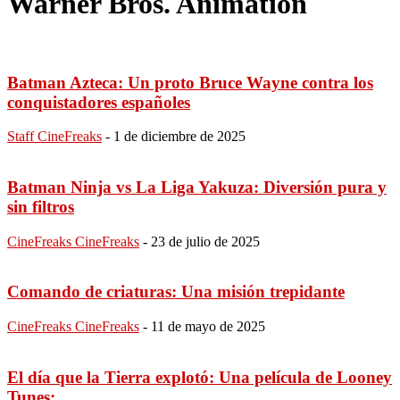
Warner Bros. Animation
Batman Azteca: Un proto Bruce Wayne contra los
conquistadores españoles
Staff CineFreaks
-
1 de diciembre de 2025
Batman Ninja vs La Liga Yakuza: Diversión pura y
sin filtros
CineFreaks CineFreaks
-
23 de julio de 2025
Comando de criaturas: Una misión trepidante
CineFreaks CineFreaks
-
11 de mayo de 2025
El día que la Tierra explotó: Una película de Looney
Tunes:...