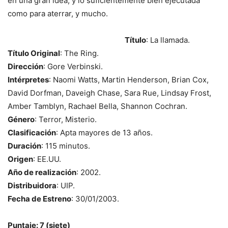
en una gran idea, y lo suficientemente bien ejecutada
como para aterrar, y mucho.
Título
: La llamada.
Título Original
: The Ring.
Dirección
: Gore Verbinski.
Intérpretes
: Naomi Watts, Martin Henderson, Brian Cox,
David Dorfman, Daveigh Chase, Sara Rue, Lindsay Frost,
Amber Tamblyn, Rachael Bella, Shannon Cochran.
Género
: Terror, Misterio.
Clasificación
: Apta mayores de 13 años.
Duración
: 115 minutos.
Origen
: EE.UU.
Año de realización
: 2002.
Distribuidora
: UIP.
Fecha de Estreno
: 30/01/2003.
Puntaje: 7 (siete)