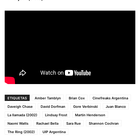
ETIQUETAS
Amber Tamblyn
Brian Cox
Cinefreaks Argentina
Daveigh Chase
David Dorfman
Gore Verbinski
Juan Blanco
La llamada (2002)
Lindsay Frost
Martin Henderson
Naomi Watts
Rachael Bella
Sara Rue
Shannon Cochran
The Ring (2002)
UIP Argentina