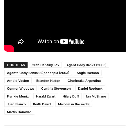
ETIQUETAS
20th Century Fox
Agent Cody Banks (2003)
Agente Cody Banks: Súper espía (2003)
Angie Harmon
Arnold Vosloo
Branden Nadon
Cinefreaks Argentina
Connor Widdows
Cynthia Stevenson
Daniel Roebuck
Frankie Muniz
Harald Zwart
Hilary Duff
Ian McShane
Juan Blanco
Keith David
Malcom in the midle
Martin Donovan