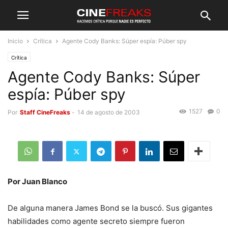
Inicio
Crítica
Agente Cody Banks: Súper espía: Púber spy
Crítica
Agente Cody Banks: Súper
espía: Púber spy
1527
0
Por
Staff CineFreaks
-
14 de agosto de 2003
Por Juan Blanco
De alguna manera James Bond se la buscó. Sus gigantes
habilidades como agente secreto siempre fueron