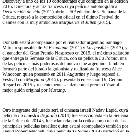
Discovery a uno de los 10 cortometrajes que compiten en la edición
2016. Directora y actriz francesa, cuya película autobiográfica
Declaración de vida
(2011) abrió la 50ª edición de la Semana de la
Crítica, regresó a la competición oficial en el último Festival de
Cannes con la muy ambiciosa
Marguerite et Julien
(2015).
Donzelli estará acompañada por el realizador argentino Santiago
Mitre, responsable de
El Estudiante
(2011) y
Los posibles
(2013), y
el ganador del Gran Premio Nespresso en 2015, el máximo galardón
que entrega la Semana de la Crítica, con su película
La Patota
, una
de las películas más poderosas del nuevo cine argentino. También
formará parte del jurado la guionista y realizadora francesa Alice
Winocour, quien presentó en 2011
Augustine
y luego regresó al
Festival con
Maryland
(2015), presentada en sección Un Certain
Regard en 2015 y recientemente se alzó con el premio César al
mejor guión original por
Mustang
.
Otro integrante del jurado será el cineasta israelí Nadav Lapid, cuya
película
La maestra de jardín
(2014) fue seleccionada en la Semana
de la Crítica de 2014 y fue aclamada por la crítica como una de las
principales películas israelíes; quien estará acompañado también por
David Robert Mitchell, cuya película
Te Sigue
(2014) participó en la