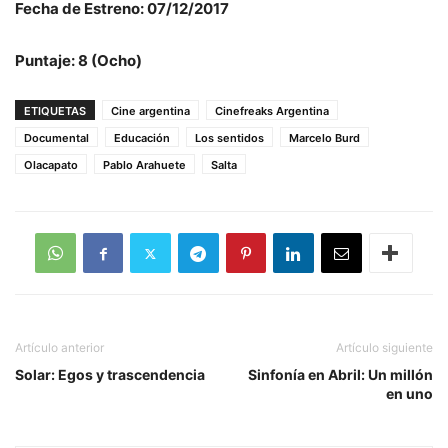
Fecha de Estreno: 07/12/2017
Puntaje: 8 (Ocho)
ETIQUETAS
Cine argentina
Cinefreaks Argentina
Documental
Educación
Los sentidos
Marcelo Burd
Olacapato
Pablo Arahuete
Salta
Artículo anterior
Artículo siguiente
Solar: Egos y trascendencia
Sinfonía en Abril: Un millón
en uno