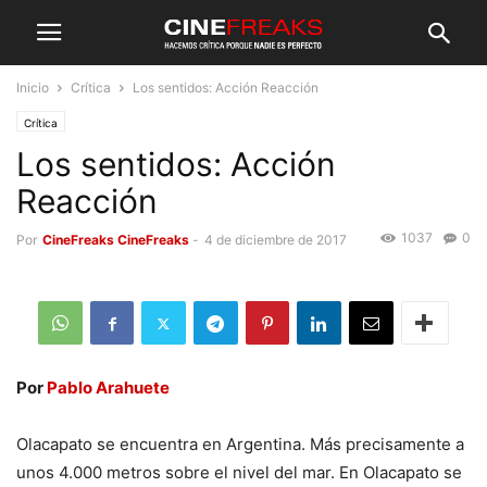
Inicio
Crítica
Los sentidos: Acción Reacción
Crítica
Los sentidos: Acción
Reacción
1037
0
Por
CineFreaks CineFreaks
-
4 de diciembre de 2017
Por
Pablo Arahuete
Olacapato se encuentra en Argentina. Más precisamente a
unos 4.000 metros sobre el nivel del mar. En Olacapato se