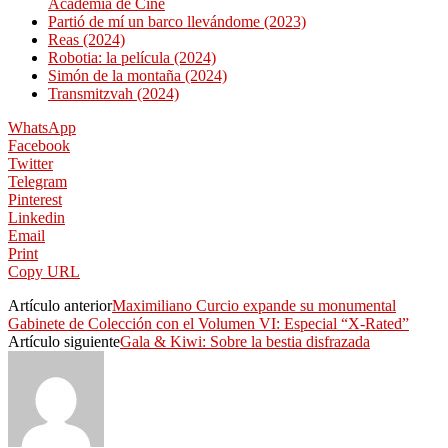
Academia de Cine
Partió de mí un barco llevándome (2023)
Reas (2024)
Robotia: la película (2024)
Simón de la montaña (2024)
Transmitzvah (2024)
WhatsApp
Facebook
Twitter
Telegram
Pinterest
Linkedin
Email
Print
Copy URL
Artículo anterior
Maximiliano Curcio expande su monumental
Gabinete de Colección con el Volumen VI: Especial “X-Rated”
Artículo siguiente
Gala & Kiwi: Sobre la bestia disfrazada