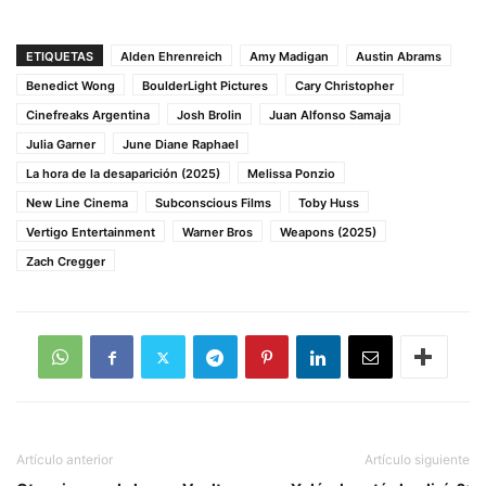
ETIQUETAS
Alden Ehrenreich
Amy Madigan
Austin Abrams
Benedict Wong
BoulderLight Pictures
Cary Christopher
Cinefreaks Argentina
Josh Brolin
Juan Alfonso Samaja
Julia Garner
June Diane Raphael
La hora de la desaparición (2025)
Melissa Ponzio
New Line Cinema
Subconscious Films
Toby Huss
Vertigo Entertainment
Warner Bros
Weapons (2025)
Zach Cregger
Artículo anterior
Artículo siguiente