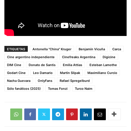
ETIQUETAS
Antonella "China" Kruger
Benjamín Vicuña
Carca
Cine argentino independiente
Cinefreaks Argentina
Digicine
DIM Cine
Donato de Santis
Emilia Attias
Esteban Lamothe
Godart Cine
Leo Damario
Martín Slipak
Maximiliano Curcio
Nacha Guevara
OnlyFans
Rafael Spregelburd
Sólo fanáticos (2025)
Tomas Fonzi
Turco Naim