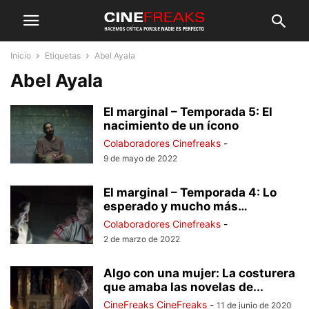
Inicio
Etiquetas
Abel Ayala
Abel Ayala
El marginal – Temporada 5: El
nacimiento de un ícono
Colaboradores Cinefreaks
-
9 de mayo de 2022
El marginal – Temporada 4: Lo
esperado y mucho más…
Colaboradores Cinefreaks
-
2 de marzo de 2022
Algo con una mujer: La costurera
que amaba las novelas de...
CineFreaks CineFreaks
-
11 de junio de 2020