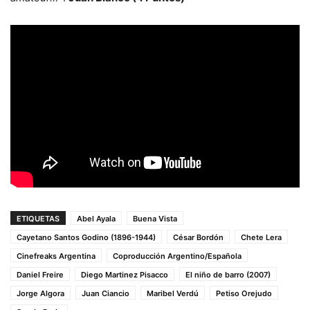
ETIQUETAS
Abel Ayala
Buena Vista
Cayetano Santos Godino (1896-1944)
César Bordón
Chete Lera
Cinefreaks Argentina
Coproducción Argentino/Española
Daniel Freire
Diego Martinez Pisacco
El niño de barro (2007)
Jorge Algora
Juan Ciancio
Maribel Verdú
Petiso Orejudo