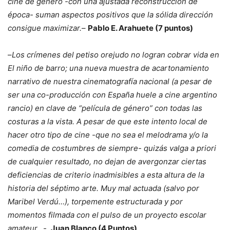
cine de género -con una ajustada reconstrucción de
época- suman aspectos positivos que la sólida dirección
consigue maximizar.
–
Pablo E. Arahuete (7 puntos)
–
Los crímenes del petiso orejudo no logran cobrar vida en
El niño de barro; una nueva muestra de acartonamiento
narrativo de nuestra cinematografía nacional (a pesar de
ser una co-producción con España huele a cine argentino
rancio) en clave de “película de género” con todas las
costuras a la vista. A pesar de que este intento local de
hacer otro tipo de cine -que no sea el melodrama y/o la
comedia de costumbres de siempre- quizás valga a priori
de cualquier resultado, no dejan de avergonzar ciertas
deficiencias de criterio inadmisibles a esta altura de la
historia del séptimo arte. Muy mal actuada (salvo por
Maribel Verdú…), torpemente estructurada y por
momentos filmada con el pulso de un proyecto escolar
amateur…-
.
Juan Blanco (4 Puntos)