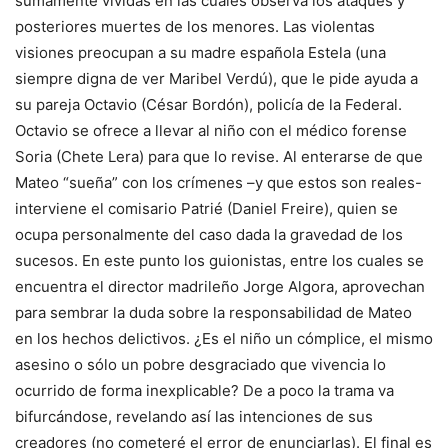
sumamente vívidas en las cuales observa los ataques y
posteriores muertes de los menores. Las violentas
visiones preocupan a su madre española Estela (una
siempre digna de ver Maribel Verdú), que le pide ayuda a
su pareja Octavio (César Bordón), policía de la Federal.
Octavio se ofrece a llevar al niño con el médico forense
Soria (Chete Lera) para que lo revise. Al enterarse de que
Mateo “sueña” con los crímenes –y que estos son reales-
interviene el comisario Patrié (Daniel Freire), quien se
ocupa personalmente del caso dada la gravedad de los
sucesos. En este punto los guionistas, entre los cuales se
encuentra el director madrileño Jorge Algora, aprovechan
para sembrar la duda sobre la responsabilidad de Mateo
en los hechos delictivos. ¿Es el niño un cómplice, el mismo
asesino o sólo un pobre desgraciado que vivencia lo
ocurrido de forma inexplicable? De a poco la trama va
bifurcándose, revelando así las intenciones de sus
creadores (no cometeré el error de enunciarlas). El final es