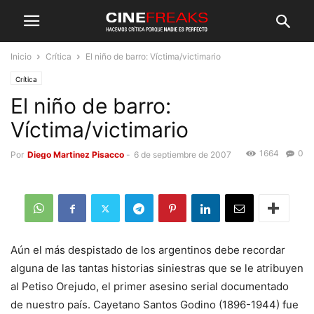
Inicio
Crítica
El niño de barro: Víctima/victimario
Crítica
El niño de barro:
Víctima/victimario
1664
0
Por
Diego Martinez Pisacco
-
6 de septiembre de 2007
Aún el más despistado de los argentinos debe recordar
alguna de las tantas historias siniestras que se le atribuyen
al Petiso Orejudo, el primer asesino serial documentado
de nuestro país. Cayetano Santos Godino (1896-1944) fue