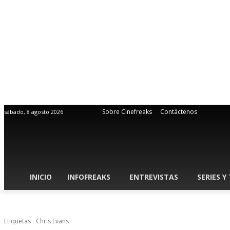
Sobre Cinefreaks
Contáctenos
sábado, 8 agosto 2026
INICIO
INFOFREAKS
ENTREVISTAS
SERIES Y
Etiquetas
Chris Evans