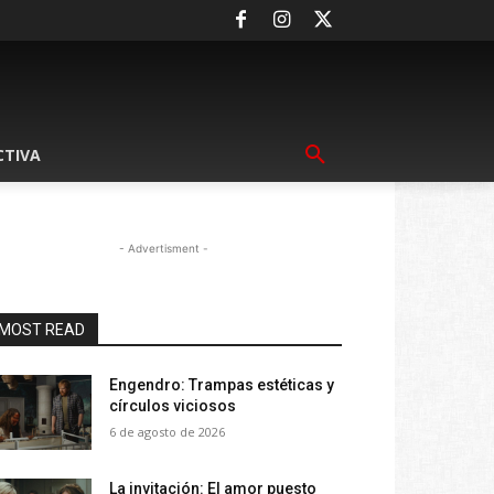
CTIVA
- Advertisment -
MOST READ
Engendro: Trampas estéticas y
círculos viciosos
6 de agosto de 2026
La invitación: El amor puesto