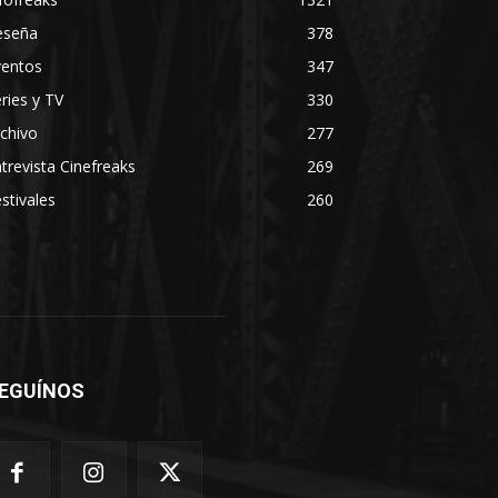
eseña
378
ventos
347
ries y TV
330
chivo
277
trevista Cinefreaks
269
stivales
260
EGUÍNOS