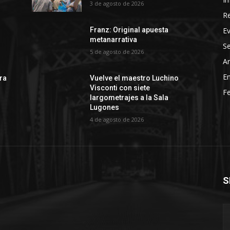
3 de agosto de 2026
R
E
Franz: Original apuesta
metanarrativa
Se
5 de agosto de 2026
Ar
En
rra
Vuelve el maestro Luchino
Visconti con siete
Fe
largometrajes a la Sala
Lugones
4 de agosto de 2026
S