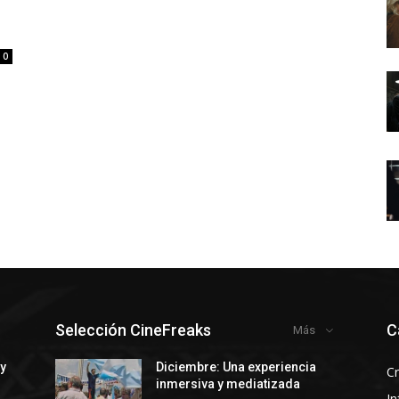
0
Selección CineFreaks
C
Más
 y
Diciembre: Una experiencia
Cr
inmersiva y mediatizada
In