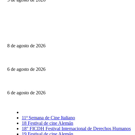
Último momento
Canelones: Realidad, ficción y otros dobleces
8 de agosto de 2026
Engendro: Trampas estéticas y círculos viciosos
6 de agosto de 2026
La invitación: El amor puesto sobre la mesa
6 de agosto de 2026
Selección CineFreaks
11ª Semana de Cine Italiano
18 Festival de cine Alemán
18° FICDH Festival Internacional de Derechos Humanos
19 Festival de cine Alemán