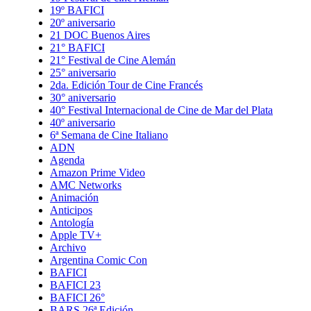
19º BAFICI
20º aniversario
21 DOC Buenos Aires
21° BAFICI
21° Festival de Cine Alemán
25° aniversario
2da. Edición Tour de Cine Francés
30° aniversario
40° Festival Internacional de Cine de Mar del Plata
40º aniversario
6ª Semana de Cine Italiano
ADN
Agenda
Amazon Prime Video
AMC Networks
Animación
Anticipos
Antología
Apple TV+
Archivo
Argentina Comic Con
BAFICI
BAFICI 23
BAFICI 26°
BARS 26ª Edición