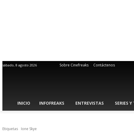
Sobre Cinefreaks
Contáctenos
sábado, 8 agosto 2026
INICIO
INFOFREAKS
ENTREVISTAS
SERIES Y
Etiquetas
Ione Skye