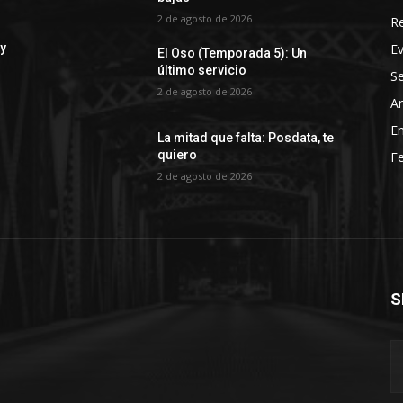
2 de agosto de 2026
R
E
 y
El Oso (Temporada 5): Un
último servicio
Se
2 de agosto de 2026
Ar
En
La mitad que falta: Posdata, te
quiero
Fe
2 de agosto de 2026
S