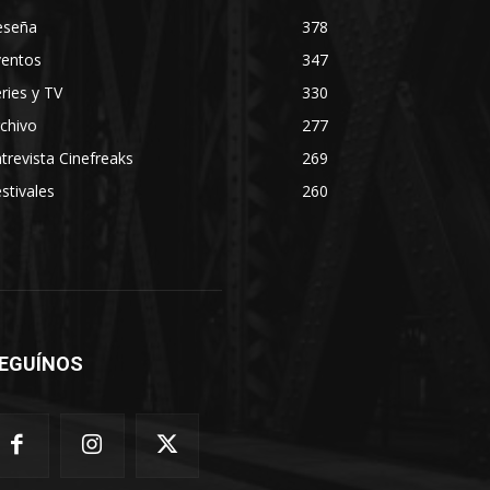
eseña
378
ventos
347
ries y TV
330
chivo
277
trevista Cinefreaks
269
stivales
260
EGUÍNOS