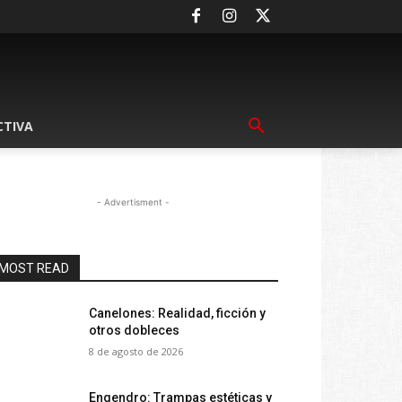
CTIVA
- Advertisment -
MOST READ
Canelones: Realidad, ficción y
otros dobleces
8 de agosto de 2026
Engendro: Trampas estéticas y