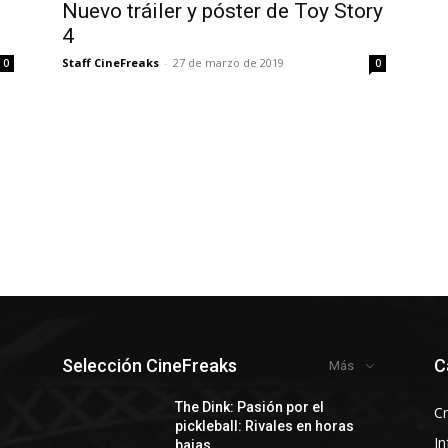
Nuevo tráiler y póster de Toy Story
4
Staff CineFreaks
-
27 de marzo de 2019
0
0
Selección CineFreaks
C
Más
y
The Dink: Pasión por el
Cr
pickleball: Rivales en horas
In
bajas