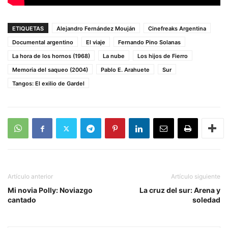
ETIQUETAS
Alejandro Fernández Mouján
Cinefreaks Argentina
Documental argentino
El viaje
Fernando Pino Solanas
La hora de los hornos (1968)
La nube
Los hijos de Fierro
Memoria del saqueo (2004)
Pablo E. Arahuete
Sur
Tangos: El exilio de Gardel
Artículo anterior
Artículo siguiente
Mi novia Polly: Noviazgo
La cruz del sur: Arena y
cantado
soledad