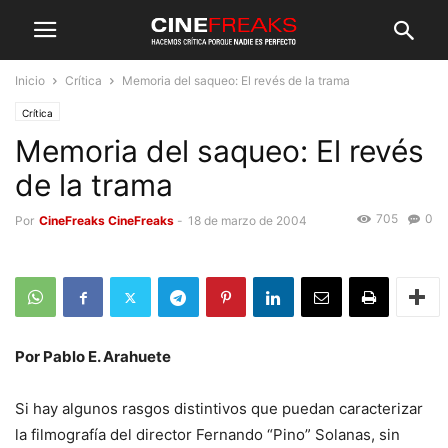
Inicio
Crítica
Memoria del saqueo: El revés de la trama
Crítica
Memoria del saqueo: El revés
de la trama
705
0
Por
CineFreaks CineFreaks
-
18 de marzo de 2004
Por Pablo E. Arahuete
Si hay algunos rasgos distintivos que puedan caracterizar
la filmografía del director Fernando “Pino” Solanas, sin