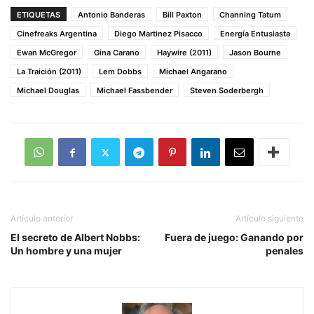
ETIQUETAS
Antonio Banderas
Bill Paxton
Channing Tatum
Cinefreaks Argentina
Diego Martinez Pisacco
Energía Entusiasta
Ewan McGregor
Gina Carano
Haywire (2011)
Jason Bourne
La Traición (2011)
Lem Dobbs
Michael Angarano
Michael Douglas
Michael Fassbender
Steven Soderbergh
Artículo anterior
Artículo siguiente
El secreto de Albert Nobbs:
Fuera de juego: Ganando por
Un hombre y una mujer
penales