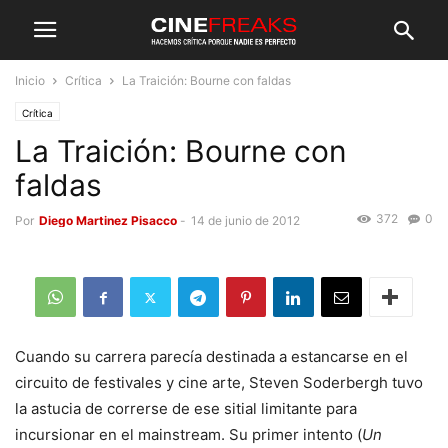
Inicio
Crítica
La Traición: Bourne con faldas
Crítica
La Traición: Bourne con
faldas
372
0
Por
Diego Martinez Pisacco
-
14 de junio de 2012
Cuando su carrera parecía destinada a estancarse en el
circuito de festivales y cine arte, Steven Soderbergh tuvo
la astucia de correrse de ese sitial limitante para
incursionar en el mainstream. Su primer intento (
Un