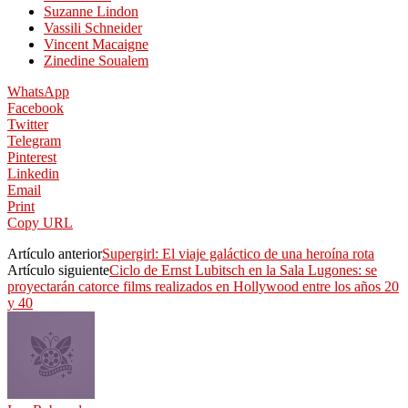
Suzanne Lindon
Vassili Schneider
Vincent Macaigne
Zinedine Soualem
WhatsApp
Facebook
Twitter
Telegram
Pinterest
Linkedin
Email
Print
Copy URL
Artículo anterior
Supergirl: El viaje galáctico de una heroína rota
Artículo siguiente
Ciclo de Ernst Lubitsch en la Sala Lugones: se
proyectarán catorce films realizados en Hollywood entre los años 20
y 40