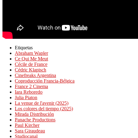
Etiquetas
Abraham Wapler
Ce Qui Me Meut
Cécile de France
Cédric Klapisch
Cinefreaks Argentina
Coproducción Francia-Bélgica
France 2 Cinema
Iara Reboredo
Julia Piaton
La venue de l'avenir (2025)
Los colores del tiempo (2025)
Mirada Distribución
Panache Productions
Paul Kircher
Sara Giraudeau
Studiocanal