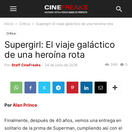
Inicio
Crítica
Supergirl: El viaje galáctico de una heroína rota
Crítica
Supergirl: El viaje galáctico
de una heroína rota
346
0
Por
Staff CineFreaks
-
24 de junio de 2026
Por
Alan Prince
Finalmente, después de 40 años, vemos una entrega en
solitario de la prima de Superman, cumpliendo así con el