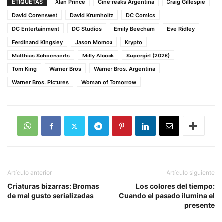
ETIQUETAS
Alan Prince
Cinefreaks Argentina
Craig Gillespie
David Corenswet
David Krumholtz
DC Comics
DC Entertainment
DC Studios
Emily Beecham
Eve Ridley
Ferdinand Kingsley
Jason Momoa
Krypto
Matthias Schoenaerts
Milly Alcock
Supergirl (2026)
Tom King
Warner Bros
Warner Bros. Argentina
Warner Bros. Pictures
Woman of Tomorrow
Artículo anterior
Artículo siguiente
Criaturas bizarras: Bromas
Los colores del tiempo:
de mal gusto serializadas
Cuando el pasado ilumina el
presente