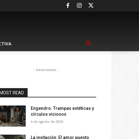
CTIVA
- Advertisment -
MOST READ
Engendro: Trampas estéticas y
círculos viciosos
6 de agosto de 2026
La invitación: El amor puesto