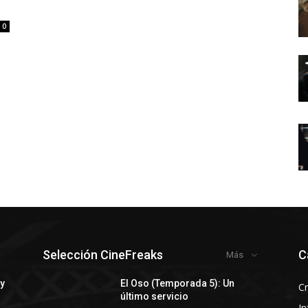
0
Selección CineFreaks
C
Más
 y
El Oso (Temporada 5): Un
Cr
último servicio
In