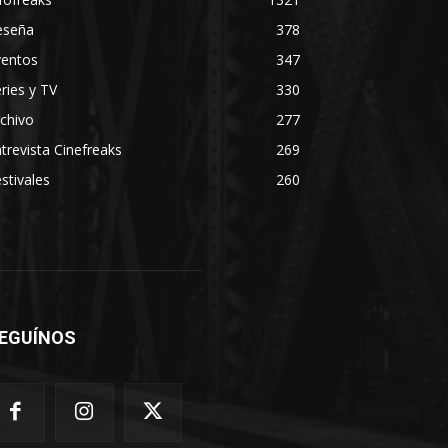
eseña
378
ventos
347
ries y TV
330
chivo
277
trevista Cinefreaks
269
stivales
260
EGUÍNOS