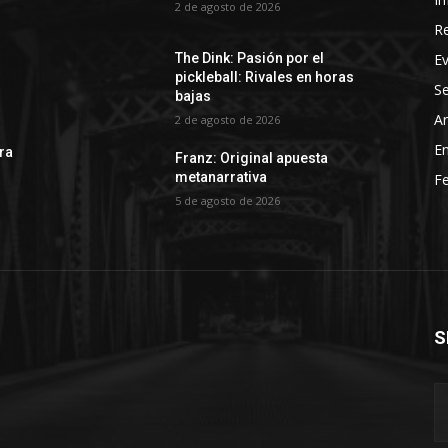
2 de agosto de 2026
R
E
The Dink: Pasión por el
pickleball: Rivales en horas
Se
bajas
Ar
2 de agosto de 2026
En
rra
Franz: Original apuesta
metanarrativa
Fe
5 de agosto de 2026
S