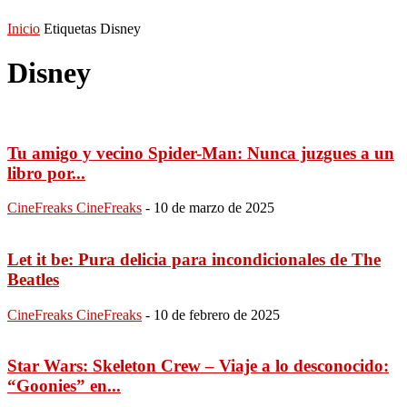
Inicio
Etiquetas
Disney
Disney
Tu amigo y vecino Spider-Man: Nunca juzgues a un
libro por...
CineFreaks CineFreaks
-
10 de marzo de 2025
Let it be: Pura delicia para incondicionales de The
Beatles
CineFreaks CineFreaks
-
10 de febrero de 2025
Star Wars: Skeleton Crew – Viaje a lo desconocido:
“Goonies” en...