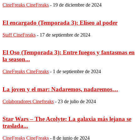
CineFreaks CineFreaks
-
19 de diciembre de 2024
El encargado (Temporada 3): Eliseo al poder
Staff CineFreaks
-
17 de septiembre de 2024
El Oso (Temporada 3): Entre fuegos y fantasmas en
la season...
CineFreaks CineFreaks
-
1 de septiembre de 2024
La joven y el mar: Nadaremos, nadaremos…
Colaboradores Cinefreaks
-
23 de julio de 2024
Star Wars – The Acolyte: La galaxia más lejana se
traslada...
CineFreaks CineFreaks
-
8 de junio de 2024