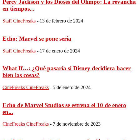
Percy Jackson y los Dioses del Olimpo: La revancha
en tiempos...
Staff CineFreaks
-
13 de febrero de 2024
Echo: Marvel se pone seria
Staff CineFreaks
-
17 de enero de 2024
What If…: ¿Qué pasaría si Disney decidiera hacer
bien las cosas?
CineFreaks CineFreaks
-
5 de enero de 2024
Echo de Marvel Studios se estrena el 10 de enero
en...
CineFreaks CineFreaks
-
7 de noviembre de 2023