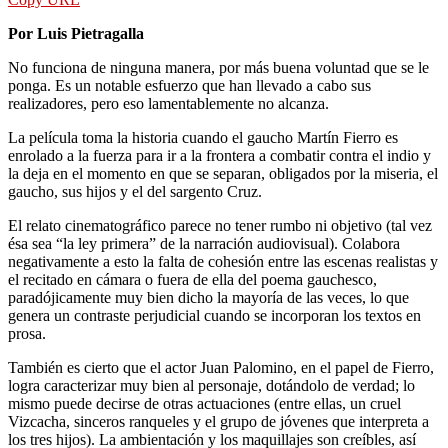
Por Luis Pietragalla
No funciona de ninguna manera, por más buena voluntad que se le
ponga. Es un notable esfuerzo que han llevado a cabo sus
realizadores, pero eso lamentablemente no alcanza.
La película toma la historia cuando el gaucho Martín Fierro es
enrolado a la fuerza para ir a la frontera a combatir contra el indio y
la deja en el momento en que se separan, obligados por la miseria, el
gaucho, sus hijos y el del sargento Cruz.
El relato cinematográfico parece no tener rumbo ni objetivo (tal vez
ésa sea “la ley primera” de la narración audiovisual). Colabora
negativamente a esto la falta de cohesión entre las escenas realistas y
el recitado en cámara o fuera de ella del poema gauchesco,
paradójicamente muy bien dicho la mayoría de las veces, lo que
genera un contraste perjudicial cuando se incorporan los textos en
prosa.
También es cierto que el actor Juan Palomino, en el papel de Fierro,
logra caracterizar muy bien al personaje, dotándolo de verdad; lo
mismo puede decirse de otras actuaciones (entre ellas, un cruel
Vizcacha, sinceros ranqueles y el grupo de jóvenes que interpreta a
los tres hijos). La ambientación y los maquillajes son creíbles, así