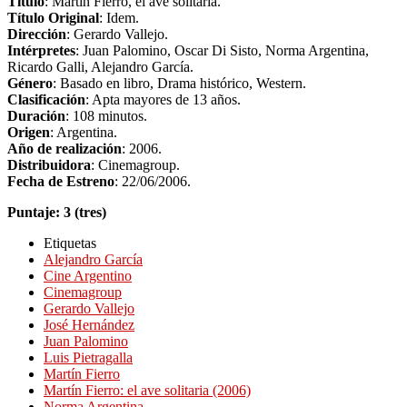
Título
: Martín Fierro, el ave solitaria.
Título Original
: Idem.
Dirección
: Gerardo Vallejo.
Intérpretes
: Juan Palomino, Oscar Di Sisto, Norma Argentina,
Ricardo Galli, Alejandro García.
Género
: Basado en libro, Drama histórico, Western.
Clasificación
: Apta mayores de 13 años.
Duración
: 108 minutos.
Origen
: Argentina.
Año de realización
: 2006.
Distribuidora
: Cinemagroup.
Fecha de Estreno
: 22/06/2006.
Puntaje: 3 (tres)
Etiquetas
Alejandro García
Cine Argentino
Cinemagroup
Gerardo Vallejo
José Hernández
Juan Palomino
Luis Pietragalla
Martín Fierro
Martín Fierro: el ave solitaria (2006)
Norma Argentina