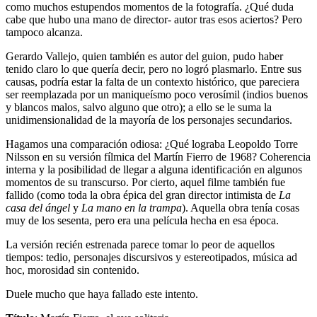
como muchos estupendos momentos de la fotografía. ¿Qué duda
cabe que hubo una mano de director- autor tras esos aciertos? Pero
tampoco alcanza.
Gerardo Vallejo, quien también es autor del guion, pudo haber
tenido claro lo que quería decir, pero no logró plasmarlo. Entre sus
causas, podría estar la falta de un contexto histórico, que pareciera
ser reemplazada por un maniqueísmo poco verosímil (indios buenos
y blancos malos, salvo alguno que otro); a ello se le suma la
unidimensionalidad de la mayoría de los personajes secundarios.
Hagamos una comparación odiosa: ¿Qué lograba Leopoldo Torre
Nilsson en su versión fílmica del Martín Fierro de 1968? Coherencia
interna y la posibilidad de llegar a alguna identificación en algunos
momentos de su transcurso. Por cierto, aquel filme también fue
fallido (como toda la obra épica del gran director intimista de
La
casa del ángel
y
La mano en la trampa
). Aquella obra tenía cosas
muy de los sesenta, pero era una película hecha en esa época.
La versión recién estrenada parece tomar lo peor de aquellos
tiempos: tedio, personajes discursivos y estereotipados, música ad
hoc, morosidad sin contenido.
Duele mucho que haya fallado este intento.