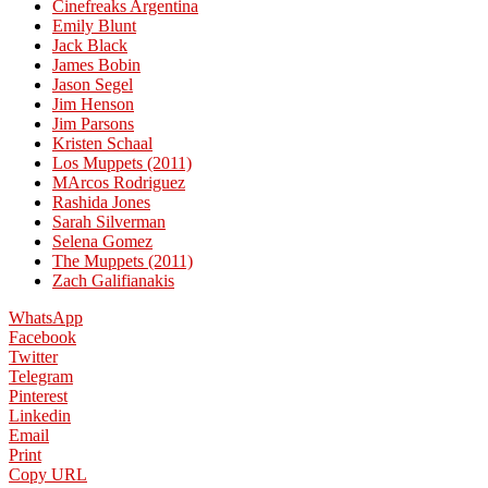
Cinefreaks Argentina
Emily Blunt
Jack Black
James Bobin
Jason Segel
Jim Henson
Jim Parsons
Kristen Schaal
Los Muppets (2011)
MArcos Rodriguez
Rashida Jones
Sarah Silverman
Selena Gomez
The Muppets (2011)
Zach Galifianakis
WhatsApp
Facebook
Twitter
Telegram
Pinterest
Linkedin
Email
Print
Copy URL