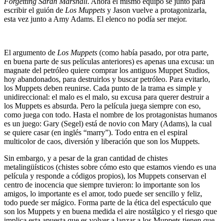
Forgetting Sarah Marshall
. Ahora el mismo equipo se juntó para
escribir el guión de
Los Muppets
y Jason vuelve a protagonizarla,
esta vez junto a Amy Adams. El elenco no podía ser mejor.
El argumento de
Los Muppets
(como había pasado, por otra parte,
en buena parte de sus películas anteriores) es apenas una excusa: un
magnate del petróleo quiere comprar los antiguos Muppet Studios,
hoy abandonados, para destruirlos y buscar petróleo. Para evitarlo,
los Muppets deben reunirse. Cada punto de la trama es simple y
unidireccional: el malo es el malo, su excusa para querer destruir a
los Muppets es absurda. Pero la película juega siempre con eso,
como juega con todo. Hasta el nombre de los protagonistas humanos
es un juego: Gary (Segel) está de novio con Mary (Adams), la cual
se quiere casar (en inglés “marry”). Todo entra en el espiral
multicolor de caos, diversión y liberación que son los Muppets.
Sin embargo, y a pesar de la gran cantidad de chistes
metalingüísticos (chistes sobre cómo esto que estamos viendo es una
película y responde a códigos propios), los Muppets conservan el
centro de inocencia que siempre tuvieron: lo importante son los
amigos, lo importante es el amor, todo puede ser sencillo y feliz,
todo puede ser mágico. Forma parte de la ética del espectáculo que
son los Muppets y en buena medida el aire nostálgico y el riesgo que
implica esta apuesta que es volver a lanzar a los Muppets tienen que