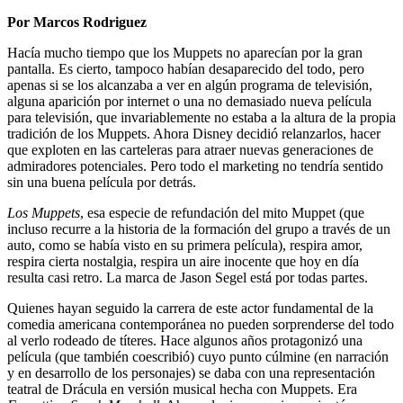
Por Marcos Rodriguez
Hacía mucho tiempo que los Muppets no aparecían por la gran
pantalla. Es cierto, tampoco habían desaparecido del todo, pero
apenas si se los alcanzaba a ver en algún programa de televisión,
alguna aparición por internet o una no demasiado nueva película
para televisión, que invariablemente no estaba a la altura de la propia
tradición de los Muppets. Ahora Disney decidió relanzarlos, hacer
que exploten en las carteleras para atraer nuevas generaciones de
admiradores potenciales. Pero todo el marketing no tendría sentido
sin una buena película por detrás.
Los Muppets
, esa especie de refundación del mito Muppet (que
incluso recurre a la historia de la formación del grupo a través de un
auto, como se había visto en su primera película), respira amor,
respira cierta nostalgia, respira un aire inocente que hoy en día
resulta casi retro. La marca de Jason Segel está por todas partes.
Quienes hayan seguido la carrera de este actor fundamental de la
comedia americana contemporánea no pueden sorprenderse del todo
al verlo rodeado de títeres. Hace algunos años protagonizó una
película (que también coescribió) cuyo punto cúlmine (en narración
y en desarrollo de los personajes) se daba con una representación
teatral de Drácula en versión musical hecha con Muppets. Era