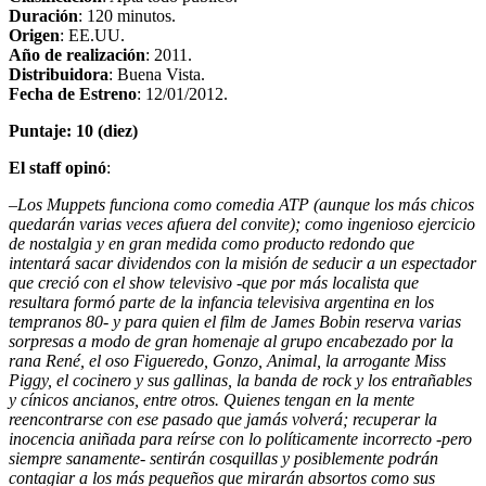
Duración
: 120 minutos.
Origen
: EE.UU.
Año de realización
: 2011.
Distribuidora
: Buena Vista.
Fecha de Estreno
: 12/01/2012.
Puntaje: 10 (diez)
El staff opinó
:
–
Los Muppets funciona como comedia ATP (aunque los más chicos
quedarán varias veces afuera del convite); como ingenioso ejercicio
de nostalgia y en gran medida como producto redondo que
intentará sacar dividendos con la misión de seducir a un espectador
que creció con el show televisivo -que por más localista que
resultara formó parte de la infancia televisiva argentina en los
tempranos 80- y para quien el film de James Bobin reserva varias
sorpresas a modo de gran homenaje al grupo encabezado por la
rana René, el oso Figueredo, Gonzo, Animal, la arrogante Miss
Piggy, el cocinero y sus gallinas, la banda de rock y los entrañables
y cínicos ancianos, entre otros. Quienes tengan en la mente
reencontrarse con ese pasado que jamás volverá; recuperar la
inocencia aniñada para reírse con lo políticamente incorrecto -pero
siempre sanamente- sentirán cosquillas y posiblemente podrán
contagiar a los más pequeños que mirarán absortos como sus