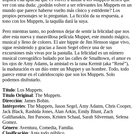
ver con una duda: ¿podrán volver a ser relevantes los Muppets en un
mundo que parece haberse vuelto más cínico y estridente? Los
propios personajes se lo preguntan. La ficción da su respuesta, a
tono con los Muppets, la taquilla dará la suya.
Pero mientras tanto, no podemos dejar de sentir la felicidad que nos
abre esta nueva y maravillosa película Muppet, este mundo mágico,
musical y lleno de colores. El aire hippie de Jim Henson sigue vivo,
sigue resistiendo y gracias a Jason Segel ofrece una de sus
excursiones más vivas por la pantalla. La felicidad es un número
musical coreográfico bailado por las calles de Smalltown, el amor es
los ojos de Amy Adams, la amistad es la rana Kermit (aka “René”),
la maduración es un dúo entre un Muppet y un hombre. Todo, todo
parece entrar en el caleidoscopio que son los Muppets. Solo
podemos disfrutarlo.
Título
: Los Muppets.
Título Original
: The Muppets.
Dirección
: James Bobin.
Intérpretes
: The Muppets, Jason Segel, Amy Adams, Chris Cooper,
Jack Black, Rashida Jones, Alan Arkin, Emily Blunt, Zach
Galifianakis, Jim Parsons, Kristen Schaal, Sarah Silverman, Selena
Gomez.
Género
: Aventura, Comedia, Familia.
Clasificación
: Apta todo público.