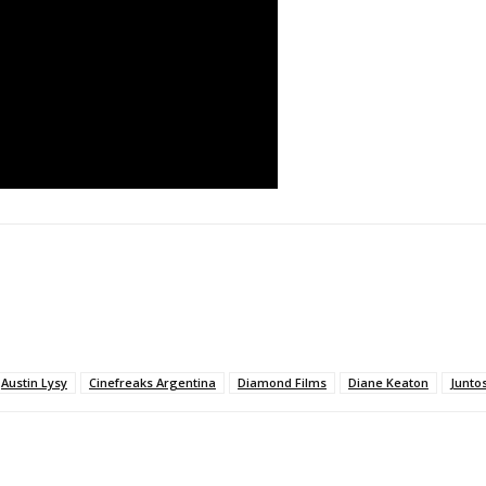
Austin Lysy
Cinefreaks Argentina
Diamond Films
Diane Keaton
Juntos