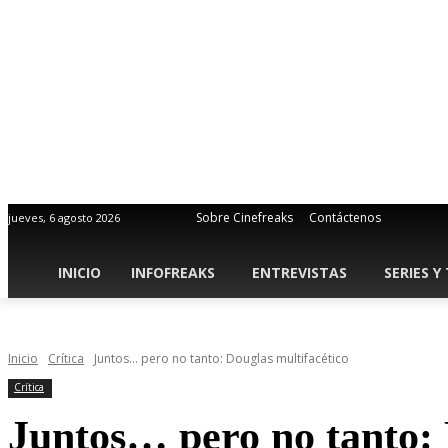
Sobre Cinefreaks
Contáctenos
jueves, 6 agosto 2026
INICIO
INFOFREAKS
ENTREVISTAS
SERIES Y
Inicio
Crítica
Juntos... pero no tanto: Douglas multifacético
Crítica
Juntos… pero no tanto: 