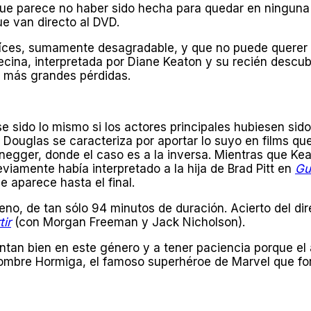
e parece no haber sido hecha para quedar en ninguna a
e van directo al DVD.
aíces, sumamente desagradable, y que no puede querer 
cina, interpretada por Diane Keaton y su recién descubie
as más grandes pérdidas.
sido lo mismo si los actores principales hubiesen sid
 Douglas se caracteriza por aportar lo suyo en films que
egger, donde el caso es a la inversa. Mientras que Kea
eviamente había interpretado a la hija de Brad Pitt en
Gu
 aparece hasta el final.
eno, de tan sólo 94 minutos de duración. Acierto del di
ir
(con Morgan Freeman y Jack Nicholson).
entan bien en este género y a tener paciencia porque el
ombre Hormiga, el famoso superhéroe de Marvel que fo