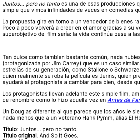
Juntos… pero no tanto
es una de esas producciones qu
simple que vimos infinidades de veces en comedias qu
La propuesta gira en torno a un vendedor de bienes r
Poco a poco volverá a creer en el amor gracias a su ve
superobjetivo del film sería: la vida continúa pese a l
Tan dulce como también bastante común, nada hubiese 
(protagonizada por Jim Carrey) que es un caso similar.
estrellas de su generación, como Stallone o Schwarzen
quien realmente se roba la película es Jerins, quien pr
ayudará al protagonista a cambiar para bien, desde que
Los protagonistas llevan adelante este simple film, am
de renombre como lo hizo aquella vez en
Antes de Part
Un Douglas diferente al que parece que los años le si
nada menos que a un veterano Hank Pymm, alias El H
Título
: Juntos… pero no tanto.
Título original
: And So It Goes.