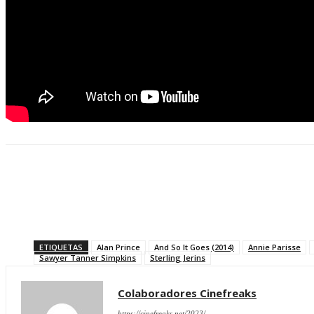
Compartir
ETIQUETAS
Alan Prince
And So It Goes (2014)
Annie Parisse
Sawyer Tanner Simpkins
Sterling Jerins
Colaboradores Cinefreaks
https://cinefreaks.net/2023/