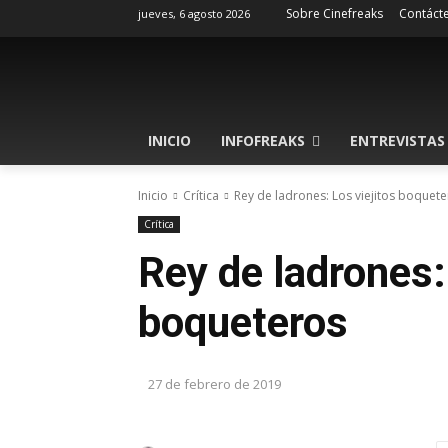
Sobre Cinefreaks
Contáct
jueves, 6 agosto 2026
INICIO
INFOFREAKS
ENTREVISTAS
Inicio
Crítica
Rey de ladrones: Los viejitos boquet
Crítica
Rey de ladrones:
boqueteros
27 de febrero de 2019