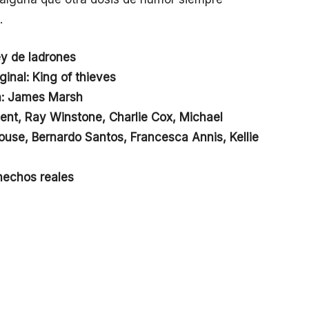
.
ey de ladrones
iginal: King of thieves
n: James Marsh
bent, Ray Winstone, Charlie Cox, Michael
se, Bernardo Santos, Francesca Annis, Kellie
hechos reales