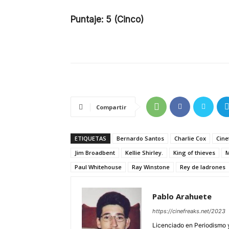
Puntaje: 5 (Cinco)
Compartir
ETIQUETAS
Bernardo Santos
Charlie Cox
Cine
Jim Broadbent
Kellie Shirley.
King of thieves
M
Paul Whitehouse
Ray Winstone
Rey de ladrones
Pablo Arahuete
https://cinefreaks.net/2023
Licenciado en Periodismo y