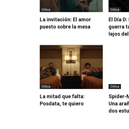
Crítica
Crítica
La invitación: El amor
El Día D:
puesto sobre la mesa
guerra t
lejos de
Crítica
Crítica
La mitad que falta:
Spider-M
Posdata, te quiero
Una arañ
dos estu