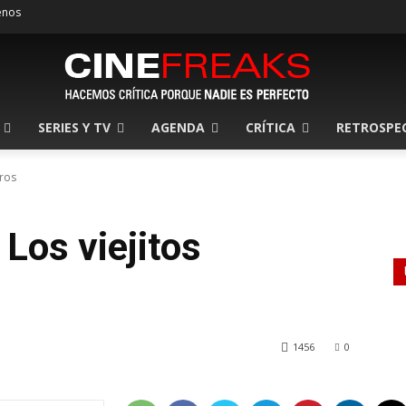
enos
SERIES Y TV
AGENDA
CRÍTICA
RETROSPE
eros
 Los viejitos
1456
0