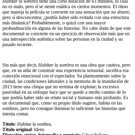
Habitar la sombra
tiene una corta duración de 63 minutos, lo cual
no es malo, pero sí se siente estática en ciertos momentos. El ritmo
que maneja la película se convierte en una sensación que no aburre,
pero sí desconcentra; ¿podría haber sido evitada con una estructura
más dinámica? Probablemente, o quizá con una mayor
profundización en alguna de las historias. No cabe duda de que este
documental se convierte en un ejercicio de observación más que en
una introspección auténtica sobre las personas en la ciudad y su
pasado reciente.
Sin más que decir,
Habitar la sombra
es una obra que cautiva, pero
que, en su afán de construir una experiencia sensorial, sacrifica esa
conexión emocional con el espectador. Su planteamiento sobre la
ciudad, las condiciones laborales y la memoria de la inundación de
2013 tiene una chispa que no termina de explotar; la excesiva
pasividad en su enfoque hace que se quede a medio camino de lo
que podría haber sido un relato social y humano más profundo. Es
un documental que, como su propio título sugiere, habita en las
sombras, pero no consigue iluminar lo suficiente las historias que
intenta contar.
Título
: Habitar la sombra.
Título original
: Idem.
Dirección, guion, fotografía y montaje
: César Italiano.