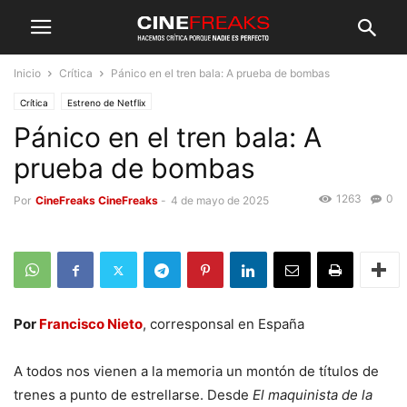
Inicio
Crítica
Pánico en el tren bala: A prueba de bombas
Crítica
Estreno de Netflix
Pánico en el tren bala: A
prueba de bombas
1263
0
Por
CineFreaks CineFreaks
-
4 de mayo de 2025
Por
Francisco Nieto
, corresponsal en España
A todos nos vienen a la memoria un montón de títulos de
trenes a punto de estrellarse. Desde
El maquinista de la