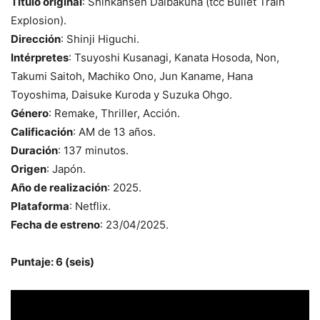
Título original
: Shinkansen Daibakuha (tcc Bullet Train
Explosion).
Dirección
: Shinji Higuchi.
Intérpretes
: Tsuyoshi Kusanagi, Kanata Hosoda, Non,
Takumi Saitoh, Machiko Ono, Jun Kaname, Hana
Toyoshima, Daisuke Kuroda y Suzuka Ohgo.
Género
: Remake, Thriller, Acción.
Calificación
: AM de 13 años.
Duración
: 137 minutos.
Origen
: Japón.
Año de realización
: 2025.
Plataforma
: Netflix.
Fecha de estreno
: 23/04/2025.
Puntaje: 6 (seis)