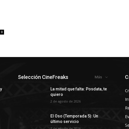
0
Selección CineFreaks
C
Más
 y
La mitad que falta: Posdata, te
Cr
quiero
In
2 de agosto de 2026
R
E
El Oso (Temporada 5): Un
último servicio
Se
2 de agosto de 2026