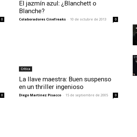
El jazmín azul: ¿Blanchett o
Blanche?
Colaboradores Cinefreaks
-
10 de octubre de 2013
0
0
Crítica
La llave maestra: Buen suspenso
en un thriller ingenioso
Diego Martinez Pisacco
-
15 de septiembre de 2005
0
0