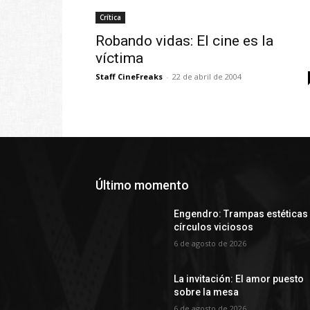
Crítica
Robando vidas: El cine es la
víctima
Staff CineFreaks
-
22 de abril de 2004
Último momento
Engendro: Trampas estéticas
círculos viciosos
6 de agosto de 2026
La invitación: El amor puesto
sobre la mesa
6 de agosto de 2026