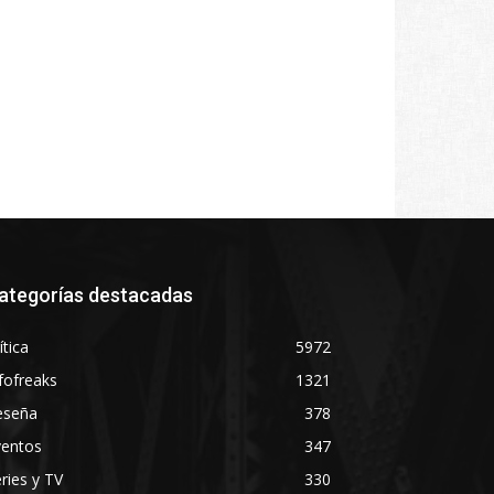
ategorías destacadas
ítica
5972
fofreaks
1321
eseña
378
ventos
347
ries y TV
330