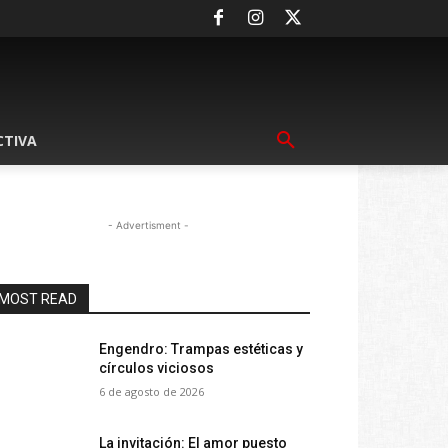
CTIVA
- Advertisment -
MOST READ
Engendro: Trampas estéticas y
círculos viciosos
6 de agosto de 2026
La invitación: El amor puesto