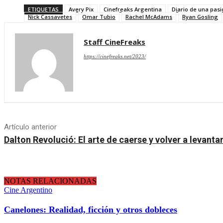
ETIQUETAS
Avery Pix
Cinefreaks Argentina
Diario de una pasi
Nick Cassavetes
Omar Tubio
Rachel McAdams
Ryan Gosling
Staff CineFreaks
https://cinefreaks.net/2023/
Artículo anterior
Dalton Revolució: El arte de caerse y volver a levanta
NOTAS RELACIONADAS
Cine Argentino
Canelones: Realidad, ficción y otros dobleces