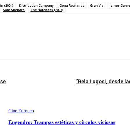
ón (2004)
Distribution Company
Gena Rowlands
Gran Via
James Garne
Sam Shepard
The Notebook (2004)
rse
“Bela Lugosi, desde las
Cine Europeo
Engendro: Trampas estéticas y círculos viciosos