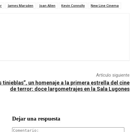
r
James Marsden
Joan Allen
Kevin Connolly
New Line Cinema
Artículo siguiente
 tinieblas”, un homenaje a la primera estrella del cine
de terror: doce largometrajes en la Sala Lugones
Dejar una respuesta
Com