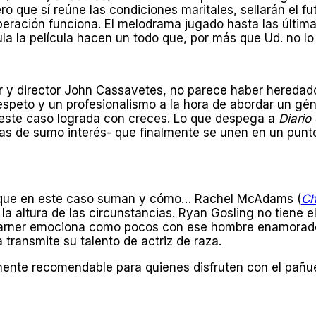
ero que sí reúne las condiciones maritales, sellarán el 
eración funciona. El melodrama jugado hasta las última
 la película hacen un todo que, por más que Ud. no lo 
r y director John Cassavetes, no parece haber heredado 
 respeto y un profesionalismo a la hora de abordar un g
 este caso lograda con creces. Lo que despega a
Diario
bas de sumo interés- que finalmente se unen en un punto
s, que en este caso suman y cómo… Rachel McAdams (
Ch
a altura de las circunstancias. Ryan Gosling no tiene e
 Garner emociona como pocos con ese hombre enamorado
 transmite su talento de actriz de raza.
ente recomendable para quienes disfruten con el pañue