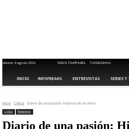
Sobre Cinefreaks
Contáctenos
sábado, 8 agosto 2026
INICIO
INFOFREAKS
ENTREVISTAS
SERIES Y
Inicio
Crítica
Diario de una pasión: Historia de un amor
Crítica
Reestreno
Diario de una pasión: H