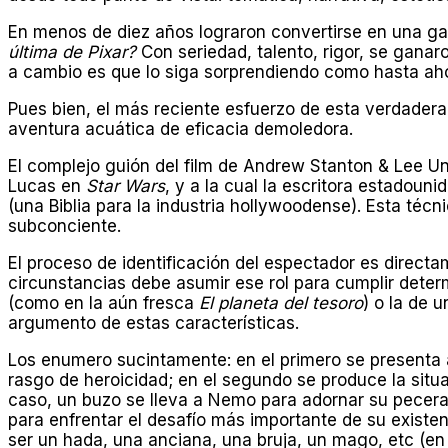
En menos de diez años lograron convertirse en una gar
última de Pixar?
Con seriedad, talento, rigor, se ganar
a cambio es que lo siga sorprendiendo como hasta ah
Pues bien, el más reciente esfuerzo de esta verdadera
aventura acuática de eficacia demoledora.
El complejo guión del film de Andrew Stanton & Lee Un
Lucas en
Star Wars
, y a la cual la escritora estadou
(una Biblia para la industria hollywoodense). Esta técn
subconciente.
El proceso de identificación del espectador es directa
circunstancias debe asumir ese rol para cumplir dete
(como en la aún fresca
El planeta del tesoro
) o la de 
argumento de estas características.
Los enumero sucintamente: en el primero se presenta a
rasgo de heroicidad; en el segundo se produce la situa
caso, un buzo se lleva a Nemo para adornar su pecera
para enfrentar el desafío más importante de su existen
ser un hada, una anciana, una bruja, un mago, etc (en l