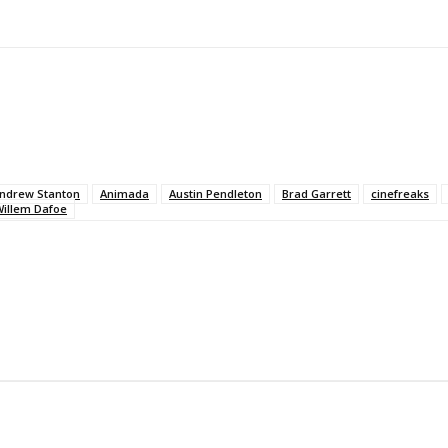
ndrew Stanton
Animada
Austin Pendleton
Brad Garrett
cinefreaks
Willem Dafoe