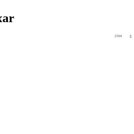
xar
2364
0