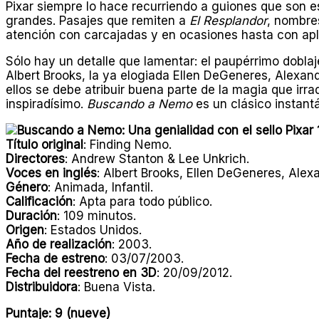
Pixar siempre lo hace recurriendo a guiones que son esc
grandes. Pasajes que remiten a
El Resplandor
, nombres
atención con carcajadas y en ocasiones hasta con apl
Sólo hay un detalle que lamentar: el paupérrimo doblaj
Albert Brooks, la ya elogiada Ellen DeGeneres, Alexan
ellos se debe atribuir buena parte de la magia que irra
inspiradísimo.
Buscando a Nemo
es un clásico instant
Título original
: Finding Nemo.
Directores
: Andrew Stanton & Lee Unkrich.
Voces en inglés
: Albert Brooks, Ellen DeGeneres, Alex
Género
: Animada, Infantil.
Calificación
: Apta para todo público.
Duración
: 109 minutos.
Origen
: Estados Unidos.
Año de realización
: 2003.
Fecha de estreno
: 03/07/2003.
Fecha del reestreno en 3D
: 20/09/2012.
Distribuidora
: Buena Vista.
Puntaje: 9 (nueve)