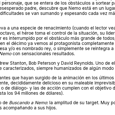
l personaje, que se entera de los obstáculos a sortear 
l desesperado padre, descubre que Nemo está en un luga
as dificultades se van sumando y espesando cada vez má
lleva a una especie de renacimiento (cuando el lector
octavo, el héroe toma el control de la situación, su lid
r es interrumpido por el obstáculo más grande de todos,
; en el décimo ya vemos al protagonista completamente
esa y/o es nombrado rey, o simplemente se reintegra a s
 Nemo
con sensacionales resultados.
ndrew Stanton, Bob Peterson y David Reynolds. Uno de el
e caracterizados, siempre humanizados de algún modo pa
ntes que hayan surgido de la animación en los últimos a
ente, decididamente delicioso en su maleable imprevisi
al o de diálogo- y las de acción cumplen con el objetiv
ta los 94 millones de dólares).
to de
Buscando a Nemo
: la amplitud
de su target. Muy po
las acompañando a sus hijos.