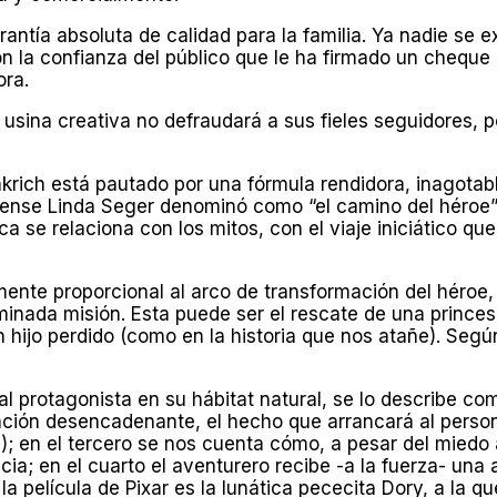
antía absoluta de calidad para la familia. Ya nadie se 
on la confianza del público que le ha firmado un cheque
ora.
 usina creativa no defraudará a sus fieles seguidores, 
krich está pautado por una fórmula rendidora, inagotabl
nidense Linda Seger denominó como “el camino del héroe”
ica se relaciona con los mitos, con el viaje iniciático 
mente proporcional al arco de transformación del héroe,
rminada misión. Esta puede ser el rescate de una princ
un hijo perdido (como en la historia que nos atañe). Seg
l protagonista en su hábitat natural, se lo describe co
ción desencadenante, el hecho que arrancará al personaj
); en el tercero se nos cuenta cómo, a pesar del miedo
cia; en el cuarto el aventurero recibe -a la fuerza- un
a película de Pixar es la lunática pececita Dory, a la q