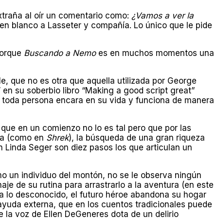
extraña al oír un comentario como:
¿Vamos a ver la
 en blanco a Lasseter y compañía. Lo único que le pide
porque
Buscando a Nemo
es en muchos momentos una
e, que no es otra que aquella utilizada por George
 en su soberbio libro “Making a good script great”
que toda persona encara en su vida y funciona de manera
 que en un comienzo no lo es tal pero que por las
esa (como en
Shrek
), la búsqueda de una gran riqueza
ún Linda Seger son diez pasos los que articulan un
mo un individuo del montón, no se le observa ningún
e de su rutina para arrastrarlo a la aventura (en este
 a lo desconocido, el futuro héroe abandona su hogar
a ayuda externa, que en los cuentos tradicionales puede
ue la voz de Ellen DeGeneres dota de un delirio