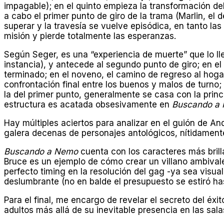
impagable); en el quinto empieza la transformación de
a cabo el primer punto de giro de la trama (Marlin, e
superar y la travesía se vuelve episódica, en tanto l
misión y pierde totalmente las esperanzas.
Según Seger, es una “experiencia de muerte” que lo 
instancia), y antecede al segundo punto de giro; en el 
terminado; en el noveno, el camino de regreso al hoga
confrontación final entre los buenos y malos de turno
la del primer punto, generalmente se casa con la princ
estructura es acatada obsesivamente en
Buscando a
Hay múltiples aciertos para analizar en el guión de A
galera decenas de personajes antológicos, nítidament
Buscando a Nemo
cuenta con los caracteres más brilla
Bruce es un ejemplo de cómo crear un villano ambival
perfecto timing en la resolución del gag -ya sea visu
deslumbrante (no en balde el presupuesto se estiró has
Para el final, me encargo de revelar el secreto del éxi
adultos más allá de su inevitable presencia en las sa