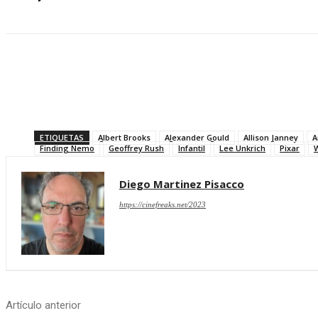
Compartir
ETIQUETAS
Albert Brooks
Alexander Gould
Allison Janney
A
Finding Nemo
Geoffrey Rush
Infantil
Lee Unkrich
Pixar
Diego Martinez Pisacco
https://cinefreaks.net/2023
Artículo anterior