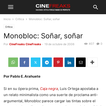
Inicio
Crítica
Monobloc: Soñar, soñar
Crítica
Monobloc: Soñar, soñar
407
0
Por
CineFreaks CineFreaks
-
19 de octubre de 2006
Por Pablo E. Arahuete
Si en su ópera prima,
Caja negra
, Luis Ortega apostaba a
un relato minimalista como una suerte de proclama anti-
argumental,
Monobloc
parece cargar las tintas sobre el