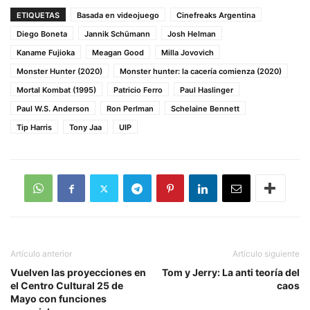
ETIQUETAS
Basada en videojuego
Cinefreaks Argentina
Diego Boneta
Jannik Schümann
Josh Helman
Kaname Fujioka
Meagan Good
Milla Jovovich
Monster Hunter (2020)
Monster hunter: la cacería comienza (2020)
Mortal Kombat (1995)
Patricio Ferro
Paul Haslinger
Paul W.S. Anderson
Ron Perlman
Schelaine Bennett
Tip Harris
Tony Jaa
UIP
Artículo anterior
Artículo siguiente
Vuelven las proyecciones en
Tom y Jerry: La anti teoría del
el Centro Cultural 25 de
caos
Mayo con funciones