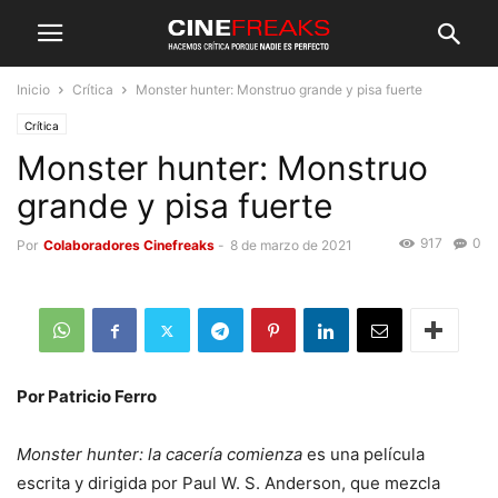
Inicio
Crítica
Monster hunter: Monstruo grande y pisa fuerte
Crítica
Monster hunter: Monstruo
grande y pisa fuerte
917
0
Por
Colaboradores Cinefreaks
-
8 de marzo de 2021
Por Patricio Ferro
Monster hunter: la cacería comienza
es una película
escrita y dirigida por Paul W. S. Anderson, que mezcla