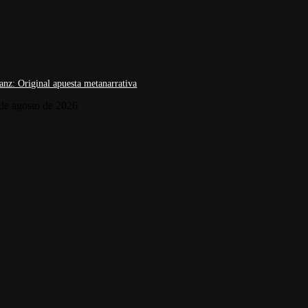
anz: Original apuesta metanarrativa
de agosto de 2026
lemán
18° FICDH Festival Internacional de Derechos Humanos
19 Festiv