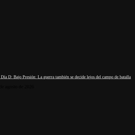
 Día D: Bajo Presión: La guerra también se decide lejos del campo de batalla
de agosto de 2026