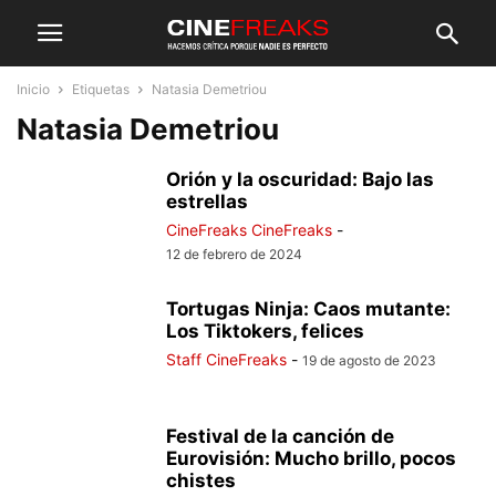
Inicio
Etiquetas
Natasia Demetriou
Natasia Demetriou
Orión y la oscuridad: Bajo las
estrellas
CineFreaks CineFreaks
-
12 de febrero de 2024
Tortugas Ninja: Caos mutante:
Los Tiktokers, felices
Staff CineFreaks
-
19 de agosto de 2023
Festival de la canción de
Eurovisión: Mucho brillo, pocos
chistes