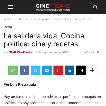
Inicio
Crítica
La sal de la vida: Cocina política: cine y recetas
Crítica
La sal de la vida: Cocina
política: cine y recetas
743
0
Por
Staff CineFreaks
-
1 de septiembre de 2005
Por Luis Pietragala
Hay un famoso dicho que advierte que “si no te ocupás en
política, no hay problema porque seguramente la política