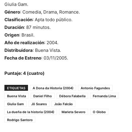
Giulia Gam.
Género
: Comedia, Drama, Romance.
Clasificación
: Apta todo público.
Duración
: 87 minutos.
Origen
: Brasil.
Año de realización
: 2004.
Distribuidora
: Buena Vista.
Fecha de Estreno
: 03/11/2005.
Puntaje: 4 (cuatro)
ETIQUETAS
A Dona da Historia (2004)
Antonio Fagundes
Buena Vista
Daniel Filho
Débora Falabella
Fernanda Lima
Giulia Gam
Jô Soares
João Falcão
La dueña de la historia (2004)
Marieta Severo
O Globo
Rodrigo Santoro