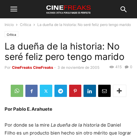
Inicio
Crítica
La dueña de la historia: No seré feliz pero tengo marido
Crítica
La dueña de la historia: No
seré feliz pero tengo marido
415
0
Por
CineFreaks CineFreaks
-
3 de noviembre de 2005
Por Pablo E. Arahuete
Por donde se la mire
La dueña de la historia
de Daniel
Filho es un producto bien hecho sin otro mérito que lograr