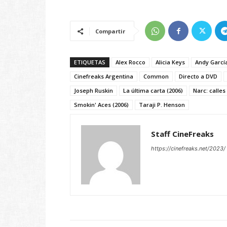
Compartir
ETIQUETAS
Alex Rocco
Alicia Keys
Andy Garcí
Cinefreaks Argentina
Common
Directo a DVD
Joseph Ruskin
La última carta (2006)
Narc: calles
Smokin' Aces (2006)
Taraji P. Henson
Staff CineFreaks
https://cinefreaks.net/2023/