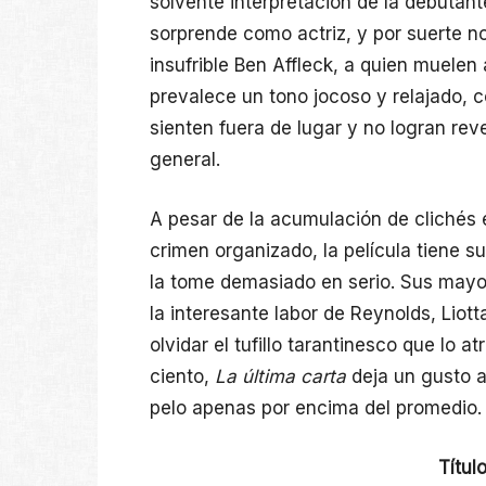
solvente interpretación de la debutant
sorprende como actriz, y por suerte 
insufrible Ben Affleck, a quien muelen 
prevalece un tono jocoso y relajado,
sienten fuera de lugar y no logran rev
general.
A pesar de la acumulación de clichés 
crimen organizado, la película tiene 
la tome demasiado en serio. Sus mayor
la interesante labor de Reynolds, Liott
olvidar el tufillo tarantinesco que lo a
ciento,
La última carta
deja un gusto a
pelo apenas por encima del promedio.
Títul