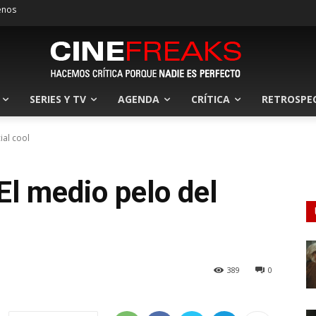
enos
SERIES Y TV
AGENDA
CRÍTICA
RETROSPE
ial cool
El medio pelo del
389
0