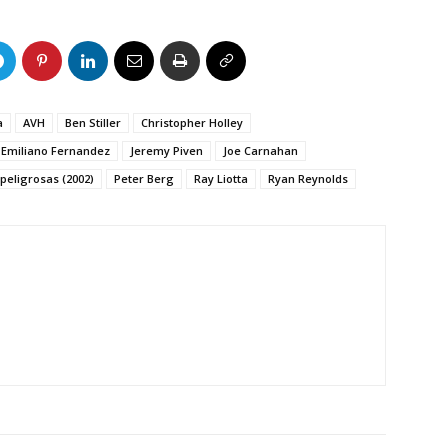
a
AVH
Ben Stiller
Christopher Holley
Emiliano Fernandez
Jeremy Piven
Joe Carnahan
 peligrosas (2002)
Peter Berg
Ray Liotta
Ryan Reynolds