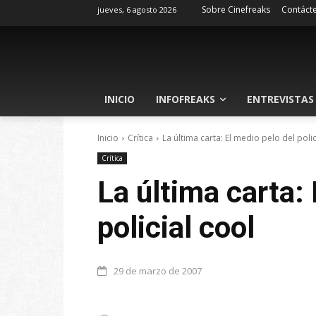
Sobre Cinefreaks
Contáct
jueves, 6 agosto 2026
INICIO
INFOFREAKS
ENTREVISTAS
Inicio
Crítica
La última carta: El medio pelo del polic
Crítica
La última carta: 
policial cool
29 de marzo de 2007