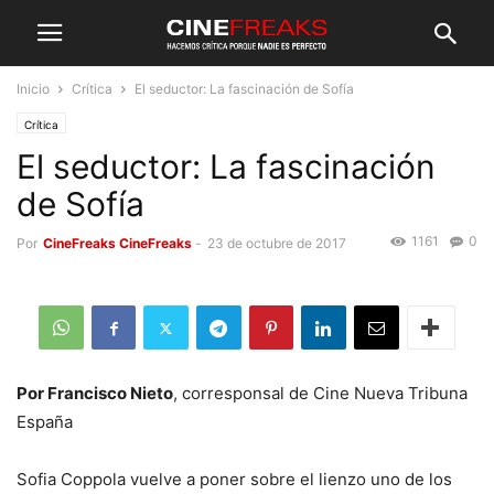
Inicio
Crítica
El seductor: La fascinación de Sofía
Crítica
El seductor: La fascinación
de Sofía
1161
0
Por
CineFreaks CineFreaks
-
23 de octubre de 2017
Por Francisco Nieto
, corresponsal de Cine Nueva Tribuna
España
Sofia Coppola vuelve a poner sobre el lienzo uno de los