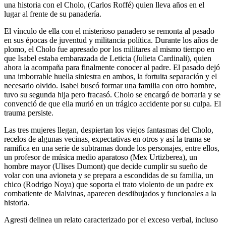
una historia con el Cholo, (Carlos Roffé) quien lleva años en el
lugar al frente de su panadería.
El vínculo de ella con el misterioso panadero se remonta al pasado
en sus épocas de juventud y militancia política. Durante los años de
plomo, el Cholo fue apresado por los militares al mismo tiempo en
que Isabel estaba embarazada de Leticia (Julieta Cardinali),
quien
ahora la acompaña para finalmente conocer al padre. El pasado dejó
una imborrable huella siniestra en ambos, la fortuita separación y el
necesario olvido. Isabel buscó formar una familia con otro hombre,
tuvo su segunda hija pero fracasó. Cholo se encargó de borrarla y se
convenció de que ella murió en un trágico accidente por su culpa. El
trauma persiste.
Las tres mujeres llegan, despiertan los viejos fantasmas del Cholo,
recelos de algunas vecinas, expectativas en otros y así la trama se
ramifica en una serie de subtramas donde los personajes, entre ellos,
un profesor de música medio aparatoso (Mex Urtizberea), un
hombre mayor (Ulises Dumont) que decide cumplir su sueño de
volar con una avioneta y se prepara a escondidas de su familia, un
chico (Rodrigo Noya) que soporta el trato violento de un padre ex
combatiente de Malvinas, aparecen desdibujados y funcionales a la
historia.
Agresti delinea un relato caracterizado por el exceso verbal, incluso