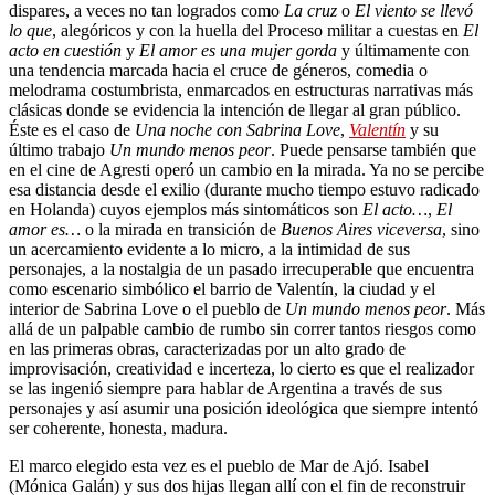
dispares, a veces no tan logrados como
La cruz
o
El viento se llevó
lo que
, alegóricos y con la huella del Proceso militar a cuestas en
El
acto en cuestión
y
El amor es una mujer gorda
y últimamente con
una tendencia marcada hacia el cruce de géneros, comedia o
melodrama costumbrista, enmarcados en estructuras narrativas más
clásicas donde se evidencia la intención de llegar al gran público.
Éste es el caso de
Una noche con Sabrina Love
,
Valentín
y su
último trabajo
Un mundo menos peor
. Puede pensarse también que
en el cine de Agresti operó un cambio en la mirada. Ya no se percibe
esa distancia desde el exilio (durante mucho tiempo estuvo radicado
en Holanda) cuyos ejemplos más sintomáticos son
El acto…
,
El
amor es…
o la mirada en transición de
Buenos Aires viceversa
, sino
un acercamiento evidente a lo micro, a la intimidad de sus
personajes, a la nostalgia de un pasado irrecuperable que encuentra
como escenario simbólico el barrio de Valentín, la ciudad y el
interior de Sabrina Love o el pueblo de
Un mundo menos peor
. Más
allá de un palpable cambio de rumbo sin correr tantos riesgos como
en las primeras obras, caracterizadas por un alto grado de
improvisación, creatividad e incerteza, lo cierto es que el realizador
se las ingenió siempre para hablar de Argentina a través de sus
personajes y así asumir una posición ideológica que siempre intentó
ser coherente, honesta, madura.
El marco elegido esta vez es el pueblo de Mar de Ajó. Isabel
(Mónica Galán) y sus dos hijas llegan allí con el fin de reconstruir