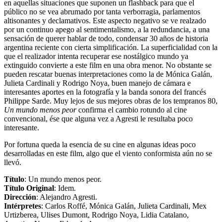
en aquellas situaciones que suponen un flashback para que el
público no se vea abrumado por tanta verborragia, parlamentos
altisonantes y declamativos. Este aspecto negativo se ve realzado
por un continuo apego al sentimentalismo, a la redundancia, a una
sensación de querer hablar de todo, condensar 30 años de historia
argentina reciente con cierta simplificación. La superficialidad con la
que el realizador intenta recuperar ese nostálgico mundo ya
extinguido convierte a este film en una obra menor. No obstante se
pueden rescatar buenas interpretaciones como la de Mónica Galán,
Julieta Cardinali y Rodrigo Noya, buen manejo de cámara e
interesantes aportes en la fotografía y la banda sonora del francés
Philippe Sarde. Muy lejos de sus mejores obras de los tempranos 80,
Un mundo menos peor
confirma el cambio rotundo al cine
convencional, ése que alguna vez a Agresti le resultaba poco
interesante.
Por fortuna queda la esencia de su cine en algunas ideas poco
desarrolladas en este film, algo que el viento conformista aún no se
llevó.
Título
: Un mundo menos peor.
Título Original
: Idem.
Dirección
: Alejandro Agresti.
Intérpretes
: Carlos Roffé, Mónica Galán, Julieta Cardinali, Mex
Urtizberea, Ulises Dumont, Rodrigo Noya, Lidia Catalano,