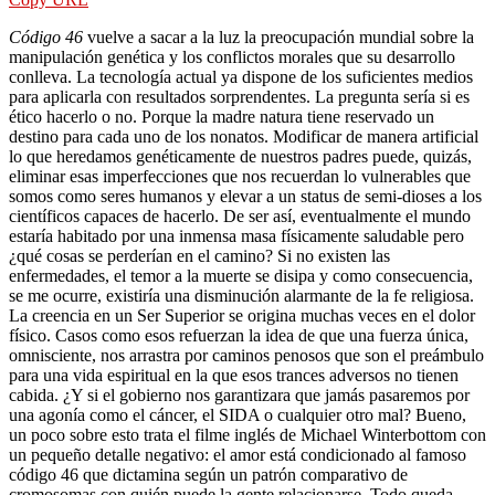
Código 46
vuelve a sacar a la luz la preocupación mundial sobre la
manipulación genética y los conflictos morales que su desarrollo
conlleva. La tecnología actual ya dispone de los suficientes medios
para aplicarla con resultados sorprendentes. La pregunta sería si es
ético hacerlo o no. Porque la madre natura tiene reservado un
destino para cada uno de los nonatos. Modificar de manera artificial
lo que heredamos genéticamente de nuestros
padres puede, quizás,
eliminar esas imperfecciones que nos recuerdan lo vulnerables que
somos como seres humanos y elevar a un status de semi-dioses a los
científicos capaces de hacerlo. De ser así, eventualmente el mundo
estaría habitado por una inmensa masa físicamente saludable pero
¿qué cosas se perderían en el camino? Si no existen las
enfermedades, el temor a la muerte se disipa y como consecuencia,
se me ocurre, existiría una disminución alarmante de la fe religiosa.
La creencia en un Ser Superior se origina muchas veces en el dolor
físico. Casos como esos refuerzan la idea de que una fuerza única,
omnisciente, nos arrastra por caminos penosos que son el preámbulo
para una vida espiritual en la que esos trances adversos no tienen
cabida. ¿Y si el gobierno nos garantizara que jamás pasaremos por
una agonía como el cáncer, el SIDA o cualquier otro mal? Bueno,
un poco sobre esto trata el filme inglés de Michael Winterbottom con
un pequeño detalle negativo: el amor está condicionado al famoso
código 46 que dictamina según un patrón comparativo de
cromosomas con quién puede la gente relacionarse. Todo queda