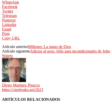
WhatsApp
Facebook
Twitter
Telegram
Pinterest
Linkedin
Email
Print
Copy URL
Artículo anterior
Millones: La mano de Dios
Artículo siguiente
Adictos al sexo: Sólo para incondicionales de John
Waters
Diego Martinez Pisacco
https://cinefreaks.net/2023
ARTÍCULOS RELACIONADOS