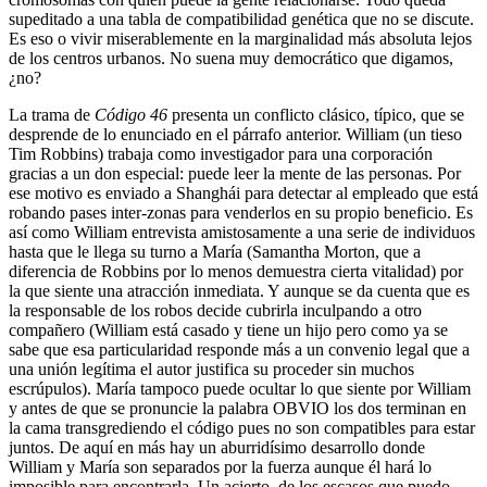
supeditado a una tabla de compatibilidad genética que no se discute.
Es eso o vivir miserablemente en la marginalidad más absoluta lejos
de los centros urbanos. No suena muy democrático que digamos,
¿no?
La trama de
Código 46
presenta un conflicto clásico, típico, que se
desprende de lo enunciado en el párrafo anterior. William (un tieso
Tim Robbins) trabaja como investigador para una corporación
gracias a un don especial: puede leer la mente de las personas. Por
ese motivo es enviado a Shanghái para detectar al empleado que está
robando pases inter-zonas para venderlos en su propio beneficio. Es
así como William entrevista amistosamente a una serie de individuos
hasta que le llega su turno a María (Samantha Morton, que a
diferencia de Robbins por lo menos demuestra cierta vitalidad) por
la que siente una atracción inmediata. Y aunque se da cuenta que es
la responsable de los robos decide cubrirla inculpando a otro
compañero (William está casado y tiene un hijo pero como ya se
sabe que esa particularidad responde más a un convenio legal que a
una unión legítima el autor justifica su proceder sin muchos
escrúpulos). María tampoco puede ocultar lo que siente por William
y antes de que se pronuncie la palabra OBVIO los dos terminan en
la cama transgrediendo el código pues no son compatibles para estar
juntos. De aquí en más
hay un aburridísimo desarrollo donde
William y María son separados por la fuerza aunque él hará lo
imposible para encontrarla. Un acierto, de los escasos que puedo