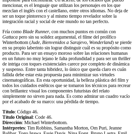
mencionar, es el lenguaje que utilizan los personajes en los que
mezclan el inglés con el castellano, entre otros idiomas. No deja de
ser un toque pintoresco y al mismo tiempo revelador sobre la
integración racial y social de este mundo no tan perfecto.
Fría como
Blade Runner
, con muchos puntos en común con
Gattaca
pero sin su solidez argumental, el filme del prolífico
Winterbottom (
Jude
,
Bienvenidos a Sarajevo
,
Wonderland
) se pierde
en su propio laberinto sin lograr distinguir cuál es su propósito como
producto. Para ser un ensayo moroso sobre las relaciones humanas
en un futuro no muy lejano le falta profundidad y para ser un thriller
de intriga con toques existenciales carece por completo de dinámica
y suspenso. Entre tanta hibridez, lo único que queda claro es cuán
fallida debe estar esta propuesta para minimizar sus virtudes
cinematográficas. En esta oportunidad, la belleza plástica del film y
todos los cuidados estéticos que se tomaron los técnicos para recrear
con brillantez visual los componentes futuristas del relato
simplemente no sirven para nada. Es como admirar un cuadro vacío
por el acabado de su marco: una pérdida de tiempo.
Título
: Código 46.
Título Original
: Code 46.
Dirección
: Michael Winterbottom.
Intérpretes
: Tim Robbins, Samantha Morton, Om Puri, Jeanne
Balibar, Togo Igawa, Essie Davis, Nina Fogg, Bruno Lastra, Emil