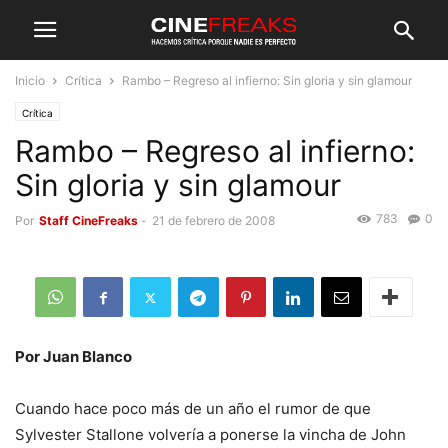
Inicio
Crítica
Rambo – Regreso al infierno: Sin gloria y sin glamour
Crítica
Rambo – Regreso al infierno:
Sin gloria y sin glamour
783
0
Por
Staff CineFreaks
-
21 de febrero de 2008
Por Juan Blanco
Cuando hace poco más de un año el rumor de que
Sylvester Stallone volvería a ponerse la vincha de John