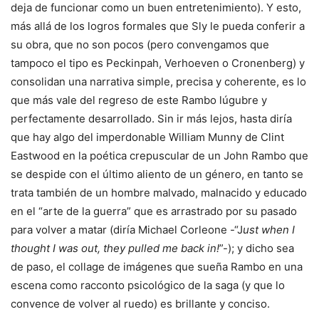
deja de funcionar como un buen entretenimiento). Y esto,
más allá de los logros formales que Sly le pueda conferir a
su obra, que no son pocos (pero convengamos que
tampoco el tipo es Peckinpah, Verhoeven o Cronenberg) y
consolidan una narrativa simple, precisa y coherente, es lo
que más vale del regreso de este Rambo lúgubre y
perfectamente desarrollado. Sin ir más lejos, hasta diría
que hay algo del imperdonable William Munny de Clint
Eastwood en la poética crepuscular de un John Rambo que
se despide con el último aliento de un género, en tanto se
trata también de un hombre malvado, malnacido y educado
en el “arte de la guerra” que es arrastrado por su pasado
para volver a matar (diría Michael Corleone -“J
ust when I
thought I was out, they pulled me back in!
”-); y dicho sea
de paso, el collage de imágenes que sueña Rambo en una
escena como racconto psicológico de la saga (y que lo
convence de volver al ruedo) es brillante y conciso.