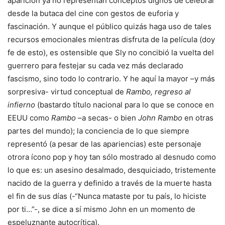
aparición ya no representan conceptos dignos de celebrar
desde la butaca del cine con gestos de euforia y
fascinación. Y aunque el público quizás haga uso de tales
recursos emocionales mientras disfruta de la película (doy
fe de esto), es ostensible que Sly no concibió la vuelta del
guerrero para festejar su cada vez más declarado
fascismo, sino todo lo contrario. Y he aquí la mayor –y más
sorpresiva- virtud conceptual de
Rambo, regreso al
infierno
(bastardo título nacional para lo que se conoce en
EEUU como
Rambo
–a secas- o bien
John Rambo
en otras
partes del mundo); la conciencia de lo que siempre
representó (a pesar de las apariencias) este personaje
otrora ícono pop y hoy tan sólo mostrado al desnudo como
lo que es: un asesino desalmado, desquiciado, tristemente
nacido de la guerra y definido a través de la muerte hasta
el fin de sus días (-“Nunca mataste por tu país, lo hiciste
por ti…”-, se dice a sí mismo John en un momento de
espeluznante autocrítica).