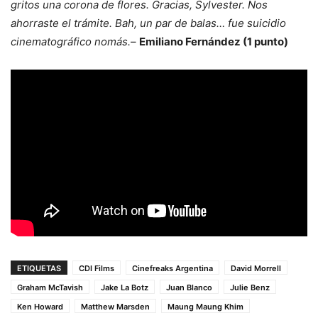
gritos una corona de flores. Gracias, Sylvester. Nos
ahorraste el trámite. Bah, un par de balas… fue suicidio
cinematográfico nomás.
–
Emiliano Fernández (1 punto)
ETIQUETAS
CDI Films
Cinefreaks Argentina
David Morrell
Graham McTavish
Jake La Botz
Juan Blanco
Julie Benz
Ken Howard
Matthew Marsden
Maung Maung Khim