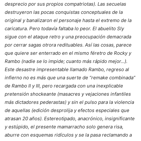
desprecio por sus propios compatriotas). Las secuelas
destruyeron las pocas conquistas conceptuales de la
original y banalizaron el personaje hasta el extremo de la
caricatura. Pero todavía faltaba lo peor. El abuelito Sly
sigue con el ataque retro y una preocupación demacrada
por cerrar sagas otrora redituables. Así las cosas, parece
que quiere ser enterrado en el mismo féretro de Rocky y
Rambo (nadie se lo impide; cuanto más rápido mejor…).
Este desastre impresentable llamado Rambo, regreso al
infierno no es más que una suerte de “remake combinada”
de Rambo II y III, pero recargada con una inexplicable
pretensión shockeante (masacres y vejaciones infantiles
más dictadores pederastas) y sin el pulso para la violencia
de aquellas (edición desprolija y efectos especiales que
atrasan 20 años). Estereotipado, anacrónico, insignificante
y estúpido, el presente mamarracho solo genera risa,
aburre con esquemas ridículos y se la pasa reclamando a