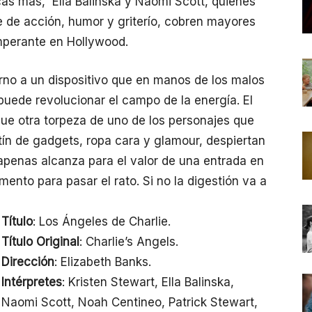
cas más, Ella Balinska y Naomi Scott, quienes
e de acción, humor y griterío, cobren mayores
imperante en Hollywood.
orno a un dispositivo que en manos de los malos
uede revolucionar el campo de la energía. El
que otra torpeza de uno de los personajes que
tín de gadgets, ropa cara y glamour, despiertan
o apenas alcanza para el valor de una entrada en
mento para pasar el rato. Si no la digestión va a
Título
: Los Ángeles de Charlie.
Título Original
: Charlie’s Angels.
Dirección
: Elizabeth Banks.
Intérpretes
: Kristen Stewart, Ella Balinska,
Naomi Scott, Noah Centineo, Patrick Stewart,