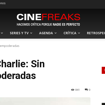
enos
SERIES Y TV
AGENDA
CRÍTICA
RETROSPE
e, empoderadas
harlie: Sin
oderadas
841
0