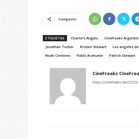
Compartir
ETIQUETAS
Charlie’s Angels
Cinefreaks Argentin
Jonathan Tucker
Kristen Stewart
Los angeles de 
Noah Centineo
Pablo Arahuete
Patrick Stewart
CineFreaks CineFre
https://cinefreaks.net/2023/