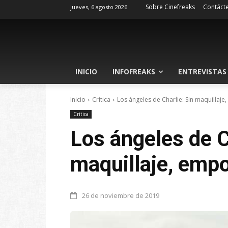
Sobre Cinefreaks
Contáct
jueves, 6 agosto 2026
INICIO
INFOFREAKS
ENTREVISTAS
Inicio
Crítica
Los ángeles de Charlie: Sin maquillaj
Crítica
Los ángeles de C
maquillaje, emp
26 de noviembre de 2019