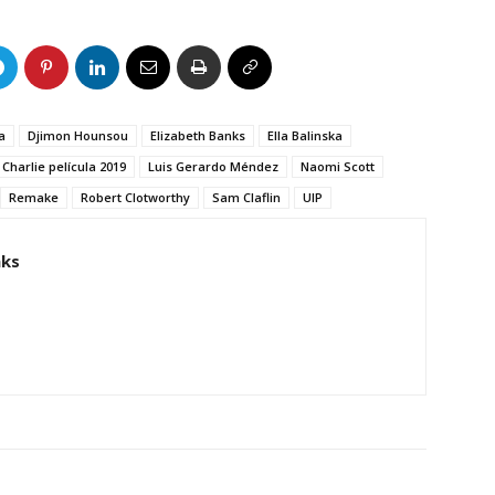
a
Djimon Hounsou
Elizabeth Banks
Ella Balinska
Charlie película 2019
Luis Gerardo Méndez
Naomi Scott
Remake
Robert Clotworthy
Sam Claflin
UIP
aks