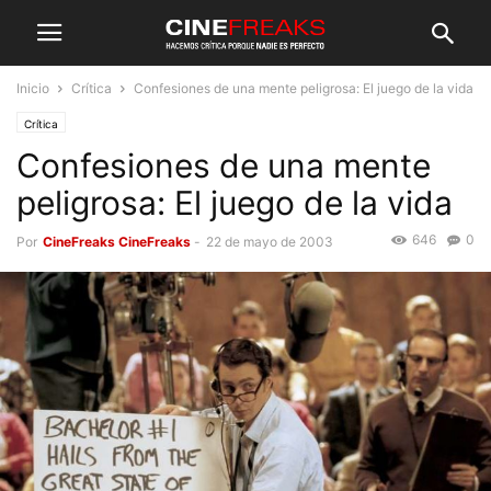
Inicio
Crítica
Confesiones de una mente peligrosa: El juego de la vida
Crítica
Confesiones de una mente
peligrosa: El juego de la vida
646
0
Por
CineFreaks CineFreaks
-
22 de mayo de 2003