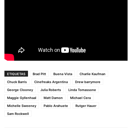
ETIQUETAS
Brad Pitt
Buena Vista
Charlie Kaufman
Chuck Barris
Cinefreaks Argentina
Drew barrymore
George Clooney
Julia Roberts
Linda Tomassone
Maggie Gyllenhaal
Matt Damon
Michael Cera
Michelle Sweeney
Pablo Arahuete
Rutger Hauer
Sam Rockwell