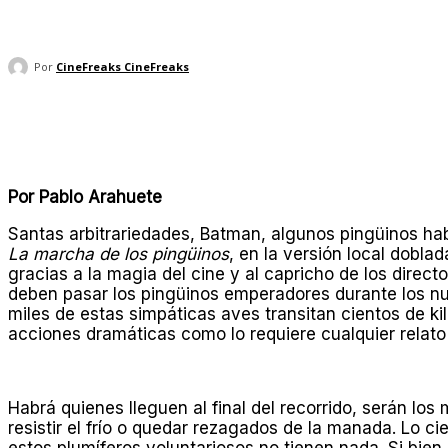
Por
CineFreaks CineFreaks
Compartir
Por Pablo Arahuete
Santas arbitrariedades, Batman, algunos pingüinos habl
La marcha de los pingüinos
, en la versión local dobla
gracias a la magia del cine y al capricho de los direc
deben pasar los pingüinos emperadores durante los nue
miles de estas simpáticas aves transitan cientos de ki
acciones dramáticas como lo requiere cualquier relato
Habrá quienes lleguen al final del recorrido, serán lo
resistir el frío o quedar rezagados de la manada. Lo 
estos plumíferos voluntariosos no tienen nada. Si bien 