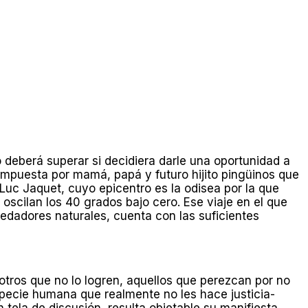
o deberá superar si decidiera darle una oportunidad a
 compuesta por mamá, papá y futuro hijito pingüinos que
 Luc Jaquet, cuyo epicentro es la odisea por la que
scilan los 40 grados bajo cero. Ese viaje en el que
redadores naturales, cuenta con las suficientes
 otros que no lo logren, aquellos que perezcan por no
especie humana que realmente no les hace justicia-
 tela de discusión, resulta objetable su manifiesta