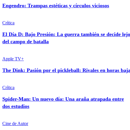
Engendro: Trampas estéticas y círculos viciosos
Crítica
El Día D: Bajo Presión: La guerra también se decide lej
del campo de batalla
Apple TV+
The Dink: Pasión por el pickleball: Rivales en horas baj
Crítica
Spider-Man: Un nuevo día: Una araña atrapada entre
dos estudios
Cine de Autor