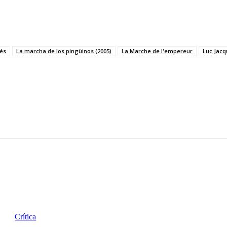
és
La marcha de los pingüinos (2005)
La Marche de l'empereur
Luc Jacq
Crítica