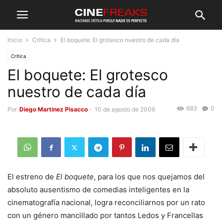
Inicio
Crítica
El boquete: El grotesco nuestro de cada día
Crítica
El boquete: El grotesco
nuestro de cada día
683
0
Por
Diego Martinez Pisacco
-
10 de agosto de 2006
El estreno de
El boquete
, para los que nos quejamos del
absoluto ausentismo de comedias inteligentes en la
cinematografía nacional, logra reconciliarnos por un rato
con un género mancillado por tantos Ledos y Francellas