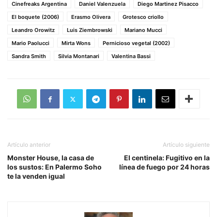
Cinefreaks Argentina
Daniel Valenzuela
Diego Martinez Pisacco
El boquete (2006)
Erasmo Olivera
Grotesco criollo
Leandro Orowitz
Luis Ziembrowski
Mariano Mucci
Mario Paolucci
Mirta Wons
Pernicioso vegetal (2002)
Sandra Smith
Silvia Montanari
Valentina Bassi
Artículo anterior
Artículo siguiente
Monster House, la casa de
El centinela: Fugitivo en la
los sustos: En Palermo Soho
línea de fuego por 24 horas
te la venden igual