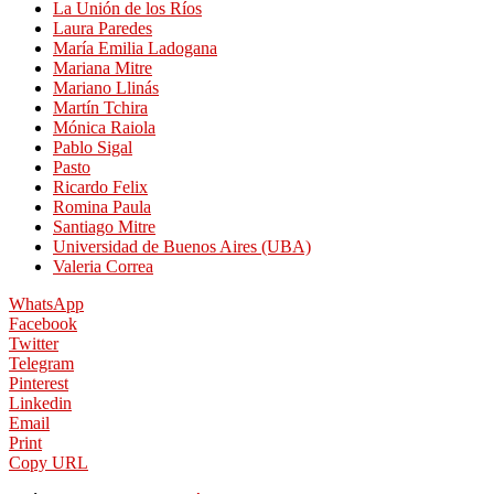
La Unión de los Ríos
Laura Paredes
María Emilia Ladogana
Mariana Mitre
Mariano Llinás
Martín Tchira
Mónica Raiola
Pablo Sigal
Pasto
Ricardo Felix
Romina Paula
Santiago Mitre
Universidad de Buenos Aires (UBA)
Valeria Correa
WhatsApp
Facebook
Twitter
Telegram
Pinterest
Linkedin
Email
Print
Copy URL