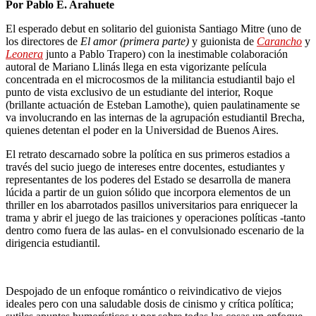
Por Pablo E. Arahuete
El esperado debut en solitario del guionista Santiago Mitre (uno de
los directores de
El amor (primera parte)
y guionista de
Carancho
y
Leonera
junto a Pablo Trapero) con la inestimable colaboración
autoral de Mariano Llinás llega en esta vigorizante película
concentrada en el microcosmos de la militancia estudiantil bajo el
punto de vista exclusivo de un estudiante del interior, Roque
(brillante actuación de Esteban Lamothe), quien paulatinamente se
va involucrando en las internas de la agrupación estudiantil Brecha,
quienes detentan el poder en la Universidad de Buenos Aires.
El retrato descarnado sobre la política en sus primeros estadios a
través del sucio juego de intereses entre docentes, estudiantes y
representantes de los poderes del Estado se desarrolla de manera
lúcida a partir de un guion sólido que incorpora elementos de un
thriller en los abarrotados pasillos universitarios para enriquecer la
trama y abrir el juego de las traiciones y operaciones políticas -tanto
dentro como fuera de las aulas- en el convulsionado escenario de la
dirigencia estudiantil.
Despojado de un enfoque romántico o reivindicativo de viejos
ideales pero con una saludable dosis de cinismo y crítica política;