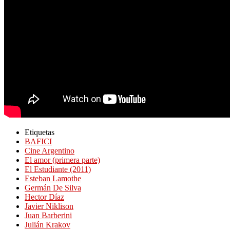
Etiquetas
BAFICI
Cine Argentino
El amor (primera parte)
El Estudiante (2011)
Esteban Lamothe
Germán De Silva
Hector Díaz
Javier Niklison
Juan Barberini
Julián Krakov