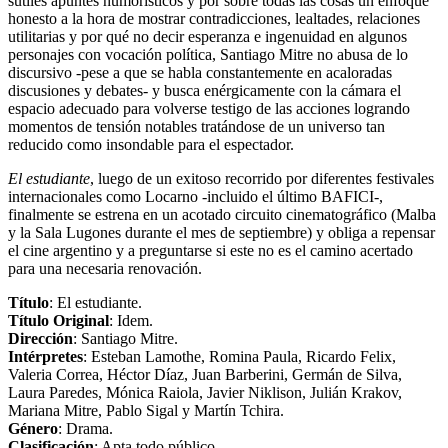
sutiles apuntes humorísticos y por sobre todas las cosas un enfoque
honesto a la hora de mostrar contradicciones, lealtades, relaciones
utilitarias y por qué no decir esperanza e ingenuidad en algunos
personajes con vocación política, Santiago Mitre no abusa de lo
discursivo -pese a que se habla constantemente en acaloradas
discusiones y debates- y busca enérgicamente con la cámara el
espacio adecuado para volverse testigo de las acciones logrando
momentos de tensión notables tratándose de un universo tan
reducido como insondable para el espectador.
El estudiante
, luego de un exitoso recorrido por diferentes festivales
internacionales como Locarno -incluido el último BAFICI-,
finalmente se estrena en un acotado circuito cinematográfico (Malba
y la Sala Lugones durante el mes de septiembre) y obliga a repensar
el cine argentino y a preguntarse si este no es el camino acertado
para una necesaria renovación.
Título
: El estudiante.
Título Original
: Idem.
Dirección
: Santiago Mitre.
Intérpretes
: Esteban Lamothe, Romina Paula, Ricardo Felix,
Valeria Correa, Héctor Díaz, Juan Barberini, Germán de Silva,
Laura Paredes, Mónica Raiola, Javier Niklison, Julián Krakov,
Mariana Mitre, Pablo Sigal y Martín Tchira.
Género
: Drama.
Clasificación
: Apta todo público.