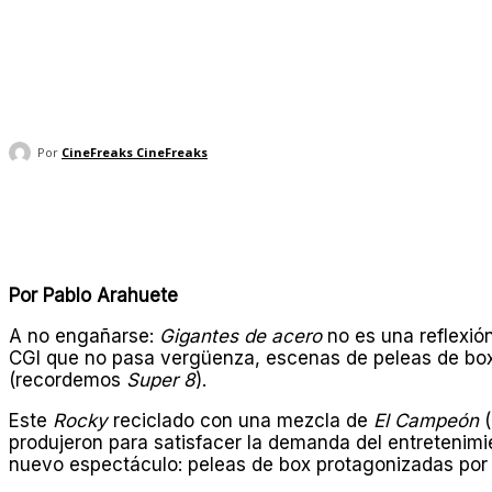
Por
CineFreaks CineFreaks
Compartir
Por Pablo Arahuete
A no engañarse:
Gigantes de acero
no es una reflexión
CGI que no pasa vergüenza, escenas de peleas de box 
(recordemos
Super 8
).
Este
Rocky
reciclado con una mezcla de
El Campeón
(
produjeron para satisfacer la demanda del entretenim
nuevo espectáculo: peleas de box protagonizadas po