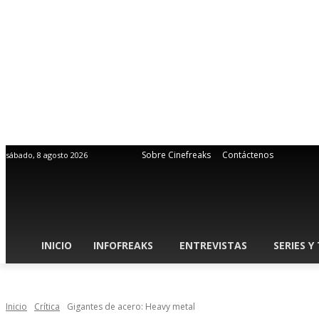
Sobre Cinefreaks
Contáctenos
sábado, 8 agosto 2026
INICIO
INFOFREAKS
ENTREVISTAS
SERIES Y
Inicio
Crítica
Gigantes de acero: Heavy metal