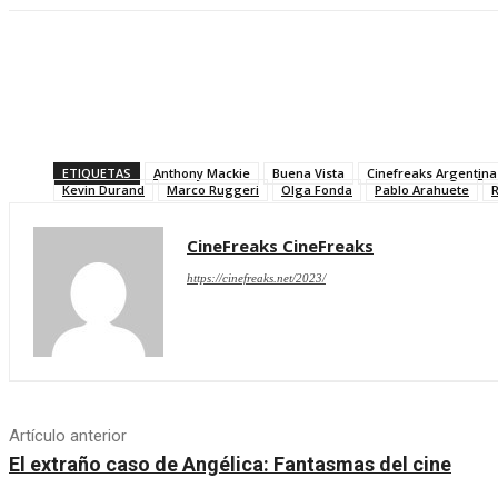
Compartir
ETIQUETAS
Anthony Mackie
Buena Vista
Cinefreaks Argentina
Kevin Durand
Marco Ruggeri
Olga Fonda
Pablo Arahuete
R
CineFreaks CineFreaks
https://cinefreaks.net/2023/
Artículo anterior
El extraño caso de Angélica: Fantasmas del cine