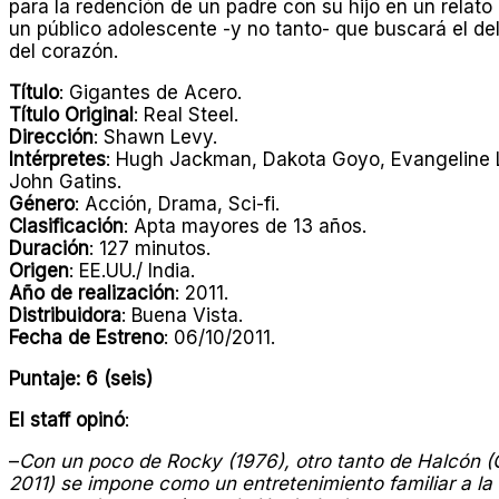
para la redención de un padre con su hijo en un relat
un público adolescente -y no tanto- que buscará el del
del corazón.
Título
: Gigantes de Acero.
Título Original
: Real Steel.
Dirección
: Shawn Levy.
Intérpretes
: Hugh Jackman, Dakota Goyo, Evangeline L
John Gatins.
Género
: Acción, Drama, Sci-fi.
Clasificación
: Apta mayores de 13 años.
Duración
: 127 minutos.
Origen
: EE.UU./ India.
Año de realización
: 2011.
Distribuidora
: Buena Vista.
Fecha de Estreno
: 06/10/2011.
Puntaje: 6 (seis)
El staff opinó
:
–
Con un poco de Rocky (1976), otro tanto de Halcón (
2011) se impone como un entretenimiento familiar a l