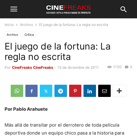
Inicio
Archivo
El juego de la fortuna: La regla no escrita
Archivo
Crítica
El juego de la fortuna: La
regla no escrita
1130
0
Por
CineFreaks CineFreaks
-
15 de diciembre de 2011
Por Pablo Arahuete
Más allá de transitar por el derrotero de toda película
deportiva donde un equipo chico pasa a la historia para